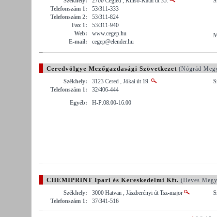
Székhely:
2700 Cegléd , Külső-Kátai út 35.
S
Telefonszám 1:
53/311-333
Telefonszám 2:
53/311-824
Fax 1:
53/311-940
Web:
www.cegep.hu
M
E-mail:
cegep@elender.hu
Ceredvölgye Mezőgazdasági Szövetkezet
(Nógrád Meg
Székhely:
3123 Cered , Jókai út 19.
S
Telefonszám 1:
32/406-444
Egyéb:
H-P:08:00-16:00
CHEMIPRINT Ipari és Kereskedelmi Kft.
(Heves Megy
Székhely:
3000 Hatvan , Jászberényi út Tsz-major
S
Telefonszám 1:
37/341-516