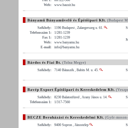
Web:
www.bauxit.hu
Bányamű Bányaművelő és Építőipari Kft.
(Budapest M
Székhely:
1196 Budapest , Zalaegerszeg u. 61.
S
Telefonszám 1:
1/281-1239
Fax 1:
1/281-1239
M
Web:
www.banyamu.hu
E-mail:
info@banyamu.hu
Bárdos és Fiai Bt.
(Tolna Megye)
Székhely:
7140 Bátaszék , Babits M. u. 45.
S
Bavép Export Építőipari és Kereskedelem Kft.
(Veszp
Székhely:
8230 Balatonfüred , Arany János u. 14.
S
Telefonszám 1:
1/317-7560
BECZE Beruházási és Kereskedelmi Kft.
(Győr-moson-
Székhely:
9400 Sopron , Jánostelep
S