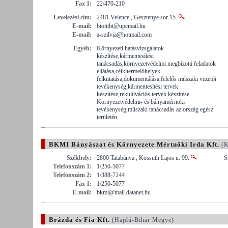
Fax 1:
22/470-210
Levelezési cím:
2481 Velence , Gesztenye sor 15.
E-mail:
biotitbt@upcmail.hu
E-mail:
a-szilvia@hotmail.com
Egyéb:
Környezeti hatásvizsgálatok
készítése,kármentesítési
tanácsadás,környezetvédelmi megbízotti feladatok
ellátása,célkitermelőhelyek
felkutatása,dokumentálása,felelős műszaki vezetői
tevékenység,kármentesítési tervek
készítése,rekultivációs tervek készítése.
Környezetvédelmi- és bányamérnöki
tevékenység,műszaki tanácsadás az ország egész
területén.
BKMI Bányászat és Környezete Mértnöki Irda Kft.
(K
Székhely:
2800 Tatabánya , Kossuth Lajos u. 99.
S
Telefonszám 1:
1/250-5077
Telefonszám 2:
1/388-7244
Fax 1:
1/250-5077
E-mail:
bkmi@mail.datanet.hu
Brázda és Fia Kft.
(Hajdú-Bihar Megye)