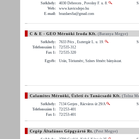
Székhely:
4030 Debrecen , Povolny F. u. 8.
S
Web:
www.kavicsdepo.hu
E-mail:
brazdaesfia@gmail.com
C & E - GEO Mérnöki Iroda Kft.
(Baranya Megye)
Székhely:
7633 Pécs , Esztergár L. u. 19.
S
Telefonszám 1:
72/535-312
Fax 1:
72/535-320
Egyéb:
Urán, Tóriumérc, Színes fémérc bányászat.
Calamites Mérnöki, Üzleti és Tanácsadó Kft.
(Tolna M
Székhely:
7134 Gerjen , Rácváros út 29/A
S
Telefonszám 1:
72/253-401
Fax 1:
72/253-401
Cegép Általános Gépgyártó Rt.
(Pest Megye)