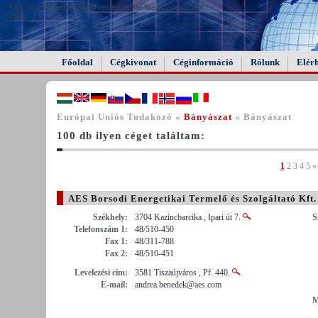
FAIL (the browser should render some flash content, not
this).
Főoldal
Cégkivonat
Céginformáció
Rólunk
Elér
Európai Uniós Tudakozó «
Bányászat
« Bányászat
100 db ilyen céget találtam:
1
2
3
4
5
»
AES Borsodi Energetikai Termelő és Szolgáltató Kft.
Székhely:
3704 Kazincbarcika , Ipari út 7.
S
Telefonszám 1:
48/510-450
Fax 1:
48/311-788
Fax 2:
48/510-451
Levelezési cím:
3581 Tiszaújváros , Pf. 440.
E-mail:
andrea.benedek@aes.com
M