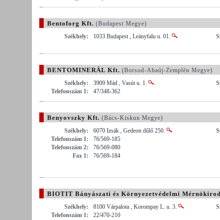
Bentoforg Kft.
(Budapest Megye)
Székhely:
1033 Budapest , Leányfalu u. 01.
S
BENTOMINERÁL Kft.
(Borsod-Abaúj-Zemplén Megye)
Székhely:
3909 Mád , Vasút u. 1.
S
Telefonszám 1:
47/348-362
Benyovszky Kft.
(Bács-Kiskun Megye)
Székhely:
6070 Izsák , Gedeon dűlő 250.
S
Telefonszám 1:
76/569-185
Telefonszám 2:
76/569-080
Fax 1:
76/569-184
BIOTIT Bányászati és Környezetvédelmi Mérnökirod
Székhely:
8100 Várpalota , Korompay L. u. 3.
S
Telefonszám 1:
22/470-210