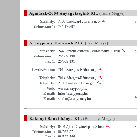
Agmüszk-2000 Anyagvizsgáló Kft.
(Tolna Megye)
Székhely:
7100 Szekszárd , Cserfa u. 6.
S
Telefonszám 1:
74/417-897
Aranyponty Halászati ZRt.
(Pest Megye)
Székhely:
2440 Százhalombatta , Vörösmarty u. 16/b.
S
Telefonszám 1:
25/509-190
Fax 1:
25/509-191
Levelezési cím:
7014 Sáregres-Rétimajor , .
Telephely:
7014 Sáregres-Rétimajor , .
Telephely:
2100 Gödöllő , Isaszegi u.
Web:
www.aranyponty.hu
E-mail:
info@aranyponty.hu
M
E-mail:
studio@aranyponty.hu
Bakonyi Bauxitbánya Kft.
(Budapest Megye)
Székhely:
8401 Ajka , Gyártelep, 598 hrsz.
S
Telefonszám 1:
88/522-571
Fax 1:
88/522-566