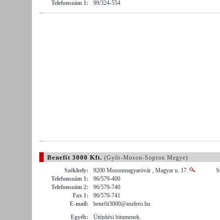
Telefonszám 1:
99/324-554
Benefit 3000 Kft.
(Győr-Moson-Sopron Megye)
Székhely:
9200 Mosonmagyaróvár , Magyar u. 17.
S
Telefonszám 1:
96/579-400
Telefonszám 2:
96/579-740
Fax 1:
96/579-741
E-mail:
benefit3000@axelero.hu
Egyéb:
Útépítési bitumenek.