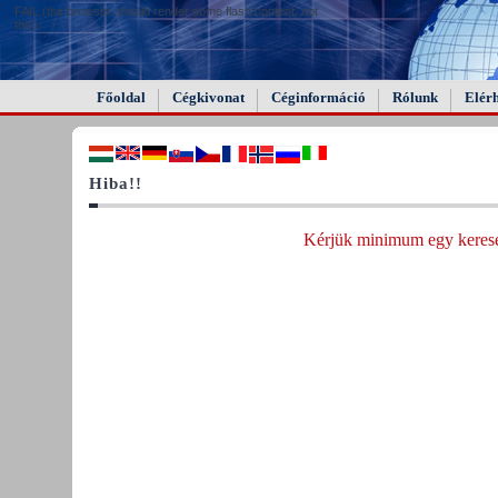
FAIL (the browser should render some flash content, not
this).
Főoldal
Cégkivonat
Céginformáció
Rólunk
Elér
Hiba!!
Kérjük minimum egy keresés