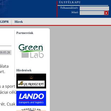
ÜGYFÉLKAPU
Felhasználónév:
Jelszó:
GDPR
Hírek
Partnereink
26.05.28
álata
Hirdetések
rt.
s a sport
ciai célú
ét. Csak