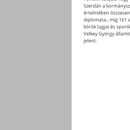
Szerdán a kormányszó
értelmében összesen 
diplomata-, míg 161 s
körök tagjai és sport
Velkey György államt
jelent.