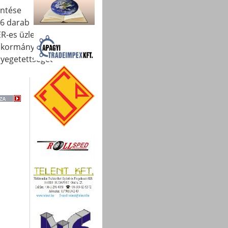
öntése
66 darab
R-es üzleti
ő kormánytól.
nyegetettséget