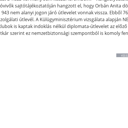
vivők sajtótájékoztatóján hangzott el, hogy Orbán Anita d
943 nem alanyi jogon járó útlevelet vonnak vissza. Ebből 7
zolgálati útlevél. A Külügyminisztérium vizsgálata alapján NE
klubok is kaptak indoklás nélkül diplomata-útlevelet az előz
itkár szerint ez nemzetbiztonsági szempontból is komoly fe