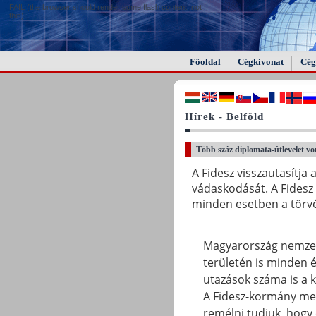
FAIL (the browser should render some flash content, not
this).
Főoldal
Cégkivonat
Cég
Hírek - Belföld
Több száz diplomata-útlevelet vo
A Fidesz visszautasítja 
vádaskodását. A Fidesz
minden esetben a törvé
Magyarország nemzetkö
területén is minden é
utazások száma is a 
A Fidesz-kormány meg
remélni tudjuk, hogy