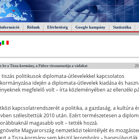
információ
Rólunk
Elérhetőség
Google kampány
Statisztika
n be a Tisza-kormány, a Fidesz visszautasítja a vádakat
20
a tiszás politikusok diplomata-útlevelekkel kapcsolatos
 kormányzása idején a diplomata-útlevelek kiadása és haszn
nyeknek megfelelő volt – írta közleményében az ellenzéki pá
zi kapcsolatrendszerét a politika, a gazdaság, a kultúra é
vben szélesítettük 2010 után. Ezért természetesen a diplomá
korábbiaknál magasabb volt – tették hozzá.
növelte Magyarország nemzetközi tekintélyét és mozgáster
 ezt a Tisza-kormány sem készül lerombolni – hangsúlyozták.