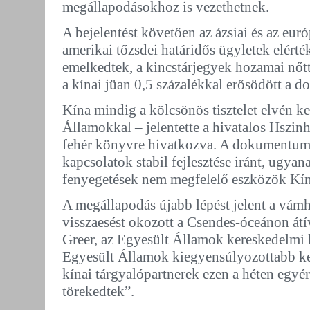
megállapodásokhoz is vezethetnek.
A bejelentést követően az ázsiai és az eur
amerikai tőzsdei határidős ügyletek elérté
emelkedtek, a kincstárjegyek hozamai nőtt
a kínai jüan 0,5 százalékkal erősödött a d
Kína mindig a kölcsönös tisztelet elvén ke
Államokkal – jelentette a hivatalos Hszi
fehér könyvre hivatkozva. A dokumentum s
kapcsolatok stabil fejlesztése iránt, ugya
fenyegetések nem megfelelő eszközök Kín
A megállapodás újabb lépést jelent a vámh
visszaesést okozott a Csendes-óceánon át
Greer, az Egyesült Államok kereskedelmi 
Egyesült Államok kiegyensúlyozottabb ker
kínai tárgyalópartnerek ezen a héten egy
törekedtek”.