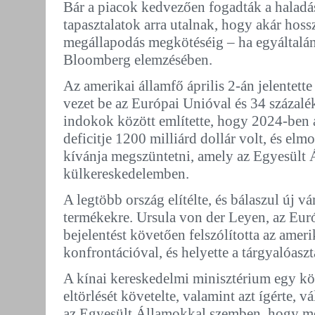
Bár a piacok kedvezően fogadták a haladás
tapasztalatok arra utalnak, hogy akár hossz
megállapodás megkötéséig – ha egyáltalán 
Bloomberg elemzésében.
Az amerikai államfő április 2-án jelentet
vezet be az Európai Unióval és 34 százal
indokok között említette, hogy 2024-ben
deficitje 1200 milliárd dollár volt, és elm
kívánja megszüntetni, amely az Egyesült 
külkereskedelemben.
A legtöbb ország elítélte, és bálaszul új 
termékekre. Ursula von der Leyen, az Eur
bejelentést követően felszólította az amer
konfrontációval, és helyette a tárgyalóasz
A kínai kereskedelmi minisztérium egy k
eltörlését követelte, valamint azt ígérte, v
az Egyesült Államokkal szemben, hogy megv