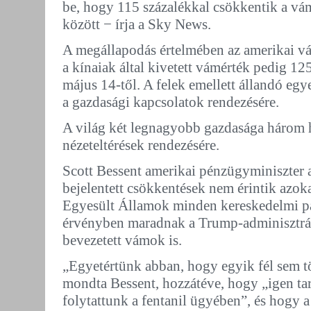
be, hogy 115 százalékkal csökkentik a vá
között − írja a Sky News.
A megállapodás értelmében az amerikai vá
a kínaiak által kivetett vámérték pedig 12
május 14-től. A felek emellett állandó egy
a gazdasági kapcsolatok rendezésére.
A világ két legnagyobb gazdasága három h
nézeteltérések rendezésére.
Scott Bessent amerikai pénzügyminiszter 
bejelentett csökkentések nem érintik azok
Egyesült Államok minden kereskedelmi par
érvényben maradnak a Trump-adminisztrá
bevezetett vámok is.
„Egyetértünk abban, hogy egyik fél sem tö
mondta Bessent, hozzátéve, hogy „igen ta
folytattunk a fentanil ügyében”, és hogy a