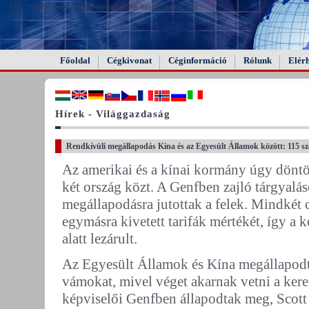
FAIL (the browser should render some flash content, not
this).
Főoldal
Cégkivonat
Céginformáció
Rólunk
Elér
Hírek - Világgazdaság
Rendkívüli megállapodás Kína és az Egyesült Államok között: 115 s
Az amerikai és a kínai kormány úgy döntö
két ország közt. A Genfben zajló tárgyalá
megállapodásra jutottak a felek. Mindkét 
egymásra kivetett tarifák mértékét, így a
alatt lezárult.
Az Egyesült Államok és Kína megállapodt
vámokat, mivel véget akarnak vetni a ker
képviselői Genfben állapodtak meg, Scott B