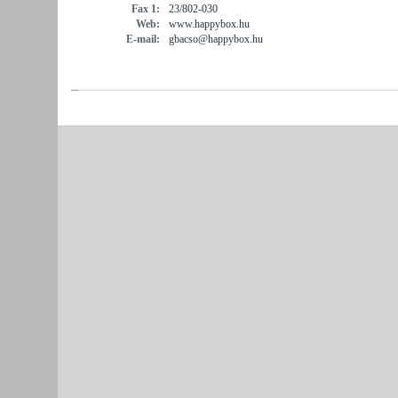
Fax 1:
23/802-030
Web:
www.happybox.hu
E-mail:
gbacso@happybox.hu