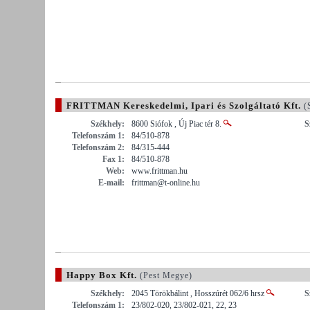
FRITTMAN Kereskedelmi, Ipari és Szolgáltató Kft.
(
Székhely:
8600 Siófok , Új Piac tér 8.
S
Telefonszám 1:
84/510-878
Telefonszám 2:
84/315-444
Fax 1:
84/510-878
Web:
www.frittman.hu
E-mail:
frittman@t-online.hu
Happy Box Kft.
(Pest Megye)
Székhely:
2045 Törökbálint , Hosszúrét 062/6 hrsz
S
Telefonszám 1:
23/802-020, 23/802-021, 22, 23