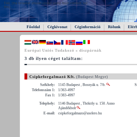
FAIL (the browser should render some flash content, not
this).
Főoldal
Cégkivonat
Céginformáció
Rólunk
Elér
Európai Uniós Tudakozó « díszpárnák
3 db ilyen céget találtam:
Csipkeforgalmazó Kft.
(Budapest Megye)
Székhely:
1145 Budapest , Bosnyák u. 7/b.
S
Telefonszám 1:
1/363-4997
Fax 1:
1/383-4997
Telephely:
1146 Budapest , Thököly u. 150. Anno
Ajándékbolt
E-mail:
csipkeforgalmazo@axelero.hu