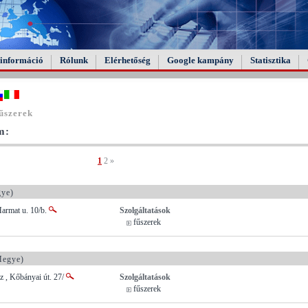
információ
Rólunk
Elérhetőség
Google kampány
Statisztika
űszerek
m:
1
2
»
ye)
Harmat u. 10/b.
Szolgáltatások
fűszerek
Megye)
 , Kőbányai út. 27/
Szolgáltatások
fűszerek