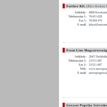
Fairker Kft.
(Bács-Kiskun 
Székhely:
6000 Kecskemét
Telefonszám 1:
76/411-028
Fax 1:
76/504-476
E-mail:
keksz@unicomm
Front Line Magyarország
Székhely:
2045 Törökbáli
Telefonszám 1:
23/511-607
Fax 1:
23/511-607
Web:
www.nuevoprog
E-mail:
nuevoprogreso
Gorzsai Paprika Szövetke