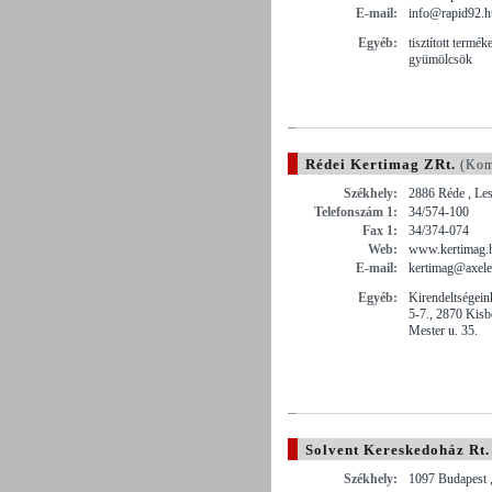
E-mail:
info@rapid92.h
Egyéb:
tisztított termék
gyümölcsök
Rédei Kertimag ZRt.
(Kom
Székhely:
2886 Réde , Les
Telefonszám 1:
34/574-100
Fax 1:
34/374-074
Web:
www.kertimag.
E-mail:
kertimag@axele
Egyéb:
Kirendeltségein
5-7., 2870 Kisb
Mester u. 35.
Solvent Kereskedoház Rt.
Székhely:
1097 Budapest 