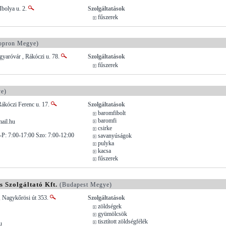
Ibolya u. 2.
Szolgáltatások
fűszerek
pron Megye)
aróvár , Rákóczi u. 78.
Szolgáltatások
fűszerek
e)
ákóczi Ferenc u. 17.
Szolgáltatások
baromfibolt
baromfi
ail.hu
csirke
H-P: 7:00-17:00 Szo: 7:00-12:00
savanyúságok
pulyka
kacsa
fűszerek
 Szolgáltató Kft.
(Budapest Megye)
, Nagykőrösi út 353.
Szolgáltatások
zöldségek
gyümölcsök
tisztított zöldségfélék
u