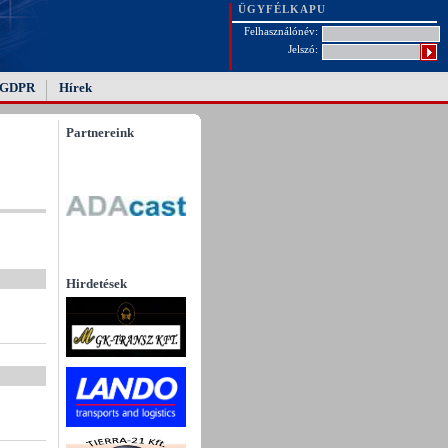
ÜGYFÉLKAPU
Felhasználónév:
Jelszó:
GDPR
Hírek
Partnereink
Hirdetések