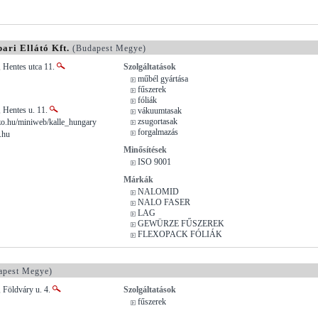
i Ellátó Kft.
(Budapest Megye)
 Hentes utca 11.
Szolgáltatások
műbél gyártása
fűszerek
fóliák
 Hentes u. 11.
vákuumtasak
zsugortasak
o.hu/miniweb/kalle_hungary
forgalmazás
.hu
Minősítések
ISO 9001
Márkák
NALOMID
NALO FASER
LAG
GEWÜRZE FŰSZEREK
FLEXOPACK FÓLIÁK
pest Megye)
 Földváry u. 4.
Szolgáltatások
fűszerek