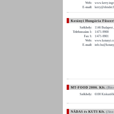
Web:
www.kerry.ingr
E-mail:
kerry@elender.
Kotányi Hungária Fűszerf
Székhely:
1146 Budapest 
Telefonszám 1:
1/471-9900
Fax 1:
1/471-9901
Web:
www.kotanyi.c
E-mail:
info.hu@kotany
MT-FOOD 2006. Kft.
(Bác
Székhely:
6100 Kiskunféle
NÁDAS és KUTI Kft.
(Jász