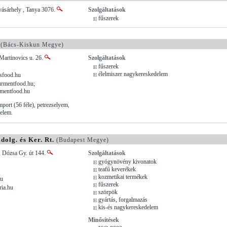
sárhely , Tanya 3076.
Szolgáltatások
fűszerek
(Bács-Kiskun Megye)
Martinovics u. 26.
Szolgáltatások
fűszerek
élelmiszer nagykereskedelem
sfood.hu
rmentfood.hu;
mentfood.hu
port (56 féle), petrezselyem,
elem.
olg. és Ker. Rt.
(Budapest Megye)
, Dózsa Gy. út 144.
Szolgáltatások
gyógynövény kivonatok
teafű keverékek
kozmetikai termékek
hu
fűszerek
ria.hu
szörpök
gyártás, forgalmazás
kis-és nagykereskedelem
Minősítések