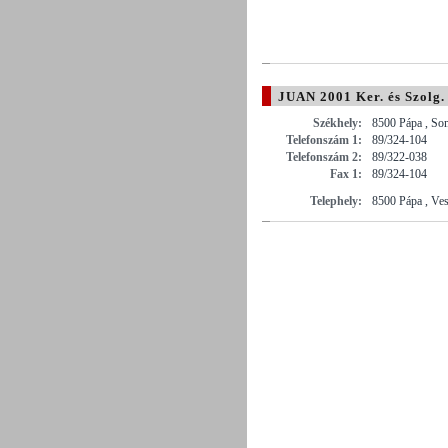
JUAN 2001 Ker. és Szolg. 
Székhely:
8500 Pápa , Som
Telefonszám 1:
89/324-104
Telefonszám 2:
89/322-038
Fax 1:
89/324-104
Telephely:
8500 Pápa , Ve