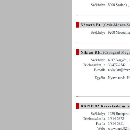
Székhely:
5000 Szolnok , 
Németh Bt.
(Győr-Moson-So
Székhely:
9200 Mosonmagy
Niklau Kft.
(Csongrád Megy
Székhely:
6917 Nagyér , R
Telefonszám 1:
30/477-2542
E-mail:
niklaukft@freem
Egyéb:
Nyitva tartás: 
RAPID 92 Kereskedelmi és
Székhely:
1239 Budapest 
Telefonszám 1:
1/814-5372
Fax 1:
1/814-5351
Web:
www.rapid92.h