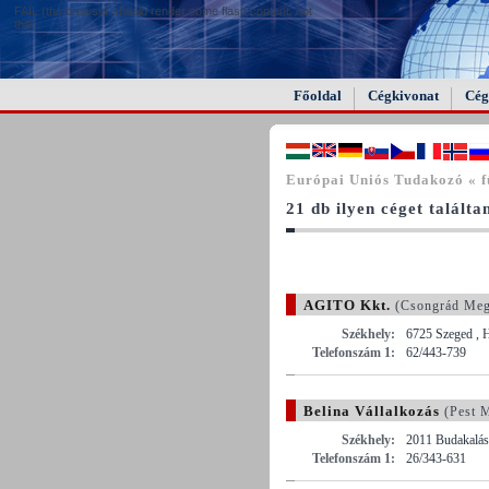
FAIL (the browser should render some flash content, not
this).
Főoldal
Cégkivonat
Cég
Európai Uniós Tudakozó « f
21 db ilyen céget találta
AGITO Kkt.
(Csongrád Meg
Székhely:
6725 Szeged , 
Telefonszám 1:
62/443-739
Belina Vállalkozás
(Pest 
Székhely:
2011 Budakalász
Telefonszám 1:
26/343-631