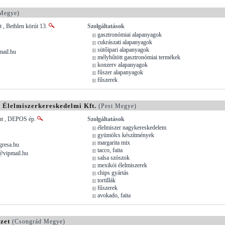
Megye)
 , Bethlen körút 13.
Szolgáltatások
gasztronómiai alapanyagok
cukrászati alapanyagok
sütőipari alapanyagok
ail.hu
mélyhűtött gasztronómiai termékek
konzerv alapanyagok
fűszer alapanyagok
fűszerek
 Élelmiszerkereskedelmi Kft.
(Pest Megye)
nt , DEPOS ép.
Szolgáltatások
élelmiszer nagykereskedelem
gyümölcs készítmények
margarita mix
resa.hu
tacco, faita
@vipmail.hu
salsa szószok
mexikói élelmiszerek
chips gyártás
tortillák
fűszerek
avokado, faita
zet
(Csongrád Megye)