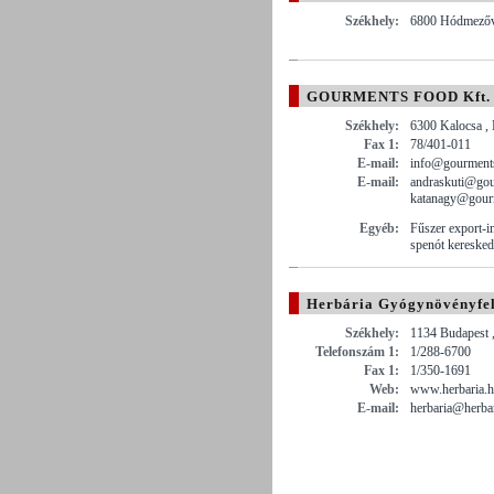
Székhely:
6800 Hódmezővá
GOURMENTS FOOD Kft.
Székhely:
6300 Kalocsa , 
Fax 1:
78/401-011
E-mail:
info@gourment
E-mail:
andraskuti@gou
katanagy@gour
Egyéb:
Fűszer export-im
spenót keresked
Herbária Gyógynövényfeld
Székhely:
1134 Budapest 
Telefonszám 1:
1/288-6700
Fax 1:
1/350-1691
Web:
www.herbaria.
E-mail:
herbaria@herba