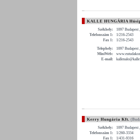
KALLE HUNGÁRIA Húsipar
Székhely:
1097 Budapest ,
Telefonszám 1:
1/216-2543
Fax 1:
1/216-2543
Telephely:
1097 Budapest ,
MiniWeb:
www.eutudakoz
E-mail:
kallenalo@kalle
Kerry Hungária Kft.
(Buda
Székhely:
1097 Budapest ,
Telefonszám 1:
1/260-3334
Fax 1:
1/431-9316