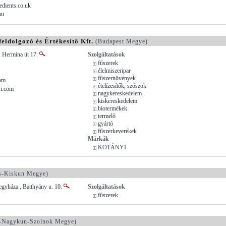
edients.co.uk
hu
eldolgozó és Értékesítő Kft.
(Budapest Megye)
, Hermina út 17.
Szolgáltatások
fűszerek
élelmiszeripar
fűszernövények
om
ételízesítők, szószok
i.com
nagykereskedelem
kiskereskedelem
biotermékek
termelő
gyártó
fűszerkeverékek
Márkák
KOTÁNYI
s-Kiskun Megye)
gyháza , Batthyány u. 10.
Szolgáltatások
fűszerek
-Nagykun-Szolnok Megye)