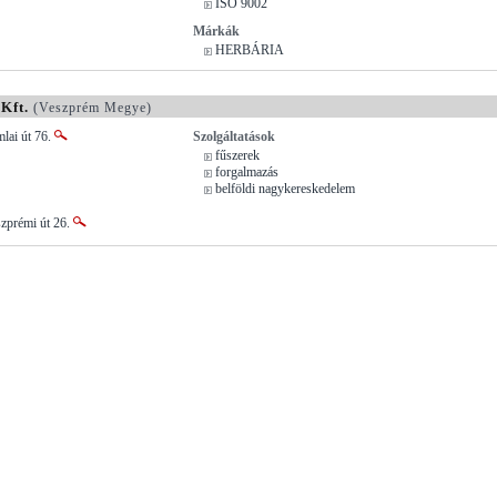
ISO 9002
Márkák
HERBÁRIA
Kft.
(Veszprém Megye)
lai út 76.
Szolgáltatások
fűszerek
forgalmazás
belföldi nagykereskedelem
szprémi út 26.