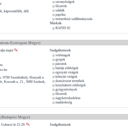
savanyúságok
u
fűszerek
saláták
ek, káposztafélék, déli
paprika
nemzetközi szállítmányozás
Márkák
RAPID 92
árom-Esztergom Megye)
alja major
Szolgáltatások
vetőmagok
gyepek
pázsitok
hu
háztáji zöldségek
ro.hu
egynyári virágok
kétnyári virágok
k: 9700 Szombathely, Hunyadi u.
drazsírozott termékek
ér, Kossuth u. 21., 5000 Szolnok,
konyhakerti zöldségek
gyógynövények
fűszerek
nagykereskedelem
madáreleség
(Budapest Megye)
, Gubacsi út 25-29.
Szolgáltatások