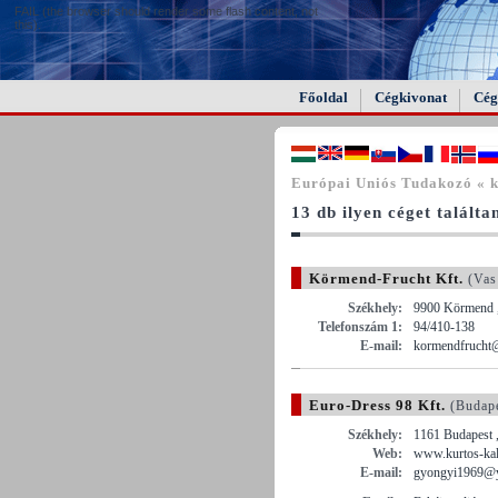
FAIL (the browser should render some flash content, not
this).
Főoldal
Cégkivonat
Cég
Európai Uniós Tudakozó « ki
13 db ilyen céget találta
Körmend-Frucht Kft.
(Vas
Székhely:
9900 Körmend , 
Telefonszám 1:
94/410-138
E-mail:
kormendfrucht@
Euro-Dress 98 Kft.
(Budap
Székhely:
1161 Budapest ,
Web:
www.kurtos-kal
E-mail:
gyongyi1969@