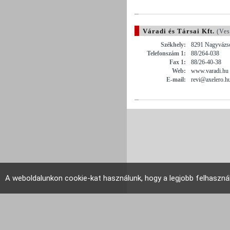
Váradi és Társai Kft.
(Ves
Székhely:
8291 Nagyvázso
Telefonszám 1:
88/264-038
Fax 1:
88/26-40-38
Web:
www.varadi.hu
E-mail:
revi@axelero.h
A weboldalunkon cookie-kat használunk, hogy a legjobb felhaszná