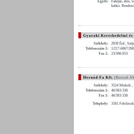
Egyéb:
Fahéjas, diós, v
kalács. Rendezv
Gyaraki Kereskedelmi és 
Székhely:
2030 Érd , Szép
Telefonszám 1:
1/217-6067/200
Fax 2:
23/390-053
Hernád-Fa Kft.
(Borsod-Ab
Székhely:
3524 Miskolc , 
Telefonszám 1:
46/383-330
Fax 1:
46/383-330
Telephely:
3561 Felsőzsolc