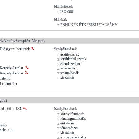
Minősítések
ISO 9001
Márkák
ENNI-KEK ÉTKEZÉSI UTALVÁNY
d-Abaúj-Zemplén Megye)
Diósgyori Ipari park
Szolgáltatások
tisztítószerek
fertőtlenítő szerek
élelmiszeripar
Kerpely Antal u.
tanácsadás
technológiák
Kerpely Antal u.
kiszállítás
emie.hu
d-chemie.hu
gye)
ed , Fő u. 133.
Szolgáltatások
könnyűfémöntés
fémmegmunkálás
öntőforma
am.hu
fémöntészet
xelero.hu
kiszállítás
tervrajz elkészítés