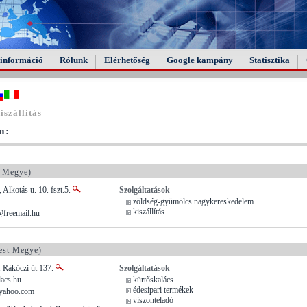
információ
Rólunk
Elérhetőség
Google kampány
Statisztika
szállítás
m:
 Megye)
Alkotás u. 10. fszt.5.
Szolgáltatások
zöldség-gyümölcs nagykereskedelem
kiszállítás
freemail.hu
est Megye)
 Rákóczi út 137.
Szolgáltatások
acs.hu
kürtőskalács
édesipari termékek
yahoo.com
viszonteladó