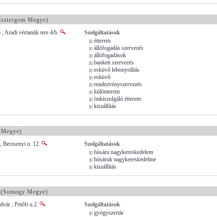
sztergom Megye)
, Aradi vértanúk tere 4/b.
Szolgáltatások
étterem
állófogadás szervezés
állófogadások
bankett szervezés
esküvő lebonyolítás
esküvő
rendezvényszervezés
különterem
önkiszolgáló étterem
kiszállítás
 Megye)
 Berzsenyi u. 12.
Szolgáltatások
húsáru nagykereskedelem
húsáruk nagykereskedelme
kiszállítás
(Somogy Megye)
dvár , Petőfi u.2.
Szolgáltatások
gyógyszertár