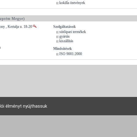
kokilla öntvények
zprém Megye)
ny , Kertalja u. 18-20
Szolgáltatások
sütőipari termékek
gyártás
kiszállítás
u
Minősítések
ISO 9001:2000
lói élményt nyújthassuk