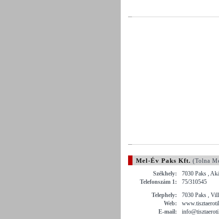
Mel-Év Paks Kft.
(Tolna M
Székhely:
7030 Paks , Aká
Telefonszám 1:
75/310545
Telephely:
7030 Paks , Vil
Web:
www.tisztaeroti
E-mail:
info@tisztaerot