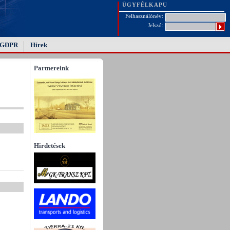
ÜGYFÉLKAPU
Felhasználónév:
Jelszó:
GDPR
Hírek
Partnereink
Hirdetések