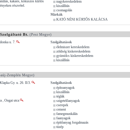
aníliás, kakaós, kókuszos kürtős
nagykereskedelem
ényeken részvétel.
kiszállítás
csomagolás
Márkák
KATÓ NÉNI KÜRTŐS KALÁCSA
Szolgáltató Bt.
(Pest Megye)
ilonka u. 7.
Szolgáltatások
élelmiszer kereskedelem
zöldség kiskereskedelem
gyümölcs kiskereskedelem
kiszállítás
aúj-Zemplén Megye)
Klapka Gy. u. 26. II/3.
Szolgáltatások
építoanyagok
kiszállítás
téglák
a , Ongai utca
szigetelőanyagok
cserepek
cement
famegmunkálás
faanyagok
építőanyag forgalmazás
tüzép