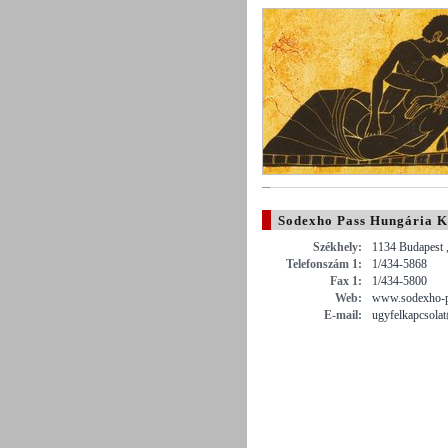
Sodexho Pass Hungária Kf
Székhely:
1134 Budapest ,
Telefonszám 1:
1/434-5868
Fax 1:
1/434-5800
Web:
www.sodexho-p
E-mail:
ugyfelkapcsola