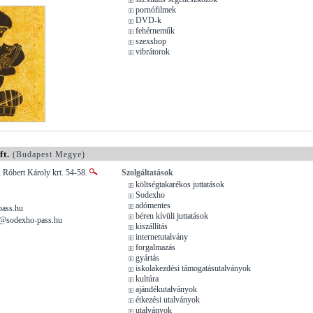
pornófilmek
DVD-k
fehérneműk
szexshop
vibrátorok
t.
(Budapest Megye)
 Róbert Károly krt. 54-58.
Szolgáltatások
költségtakarékos juttatások
Sodexho
adómentes
ass.hu
béren kívüli juttatások
t@sodexho-pass.hu
kiszállítás
internetutalvány
forgalmazás
gyártás
iskolakezdési támogatásutalványok
kultúra
ajándékutalványok
étkezési utalványok
utalványok