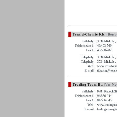
Tensid-Chemie Kft.
(Borso
Székhely:
3534 Miskolc , 
Telefonszám 1:
46/403-569
Fax 1:
46/530-282
Telephely:
3534 Miskolc , 
Telephely:
3534 Miskolc , 
Web:
www.tensid-ch
E-mail:
titkarsag@tensi
Trading Team Bt.
(Vas Me
Székhely:
9784 Radóckölk
Telefonszám 1:
94/556-044
Fax 1:
94/556-045
Web:
www.tradingte
E-mail:
trading-team@a