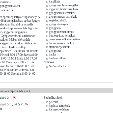
kiszállítás
dviseles-
gyógyszer futárszolgálat
gyongypatikak.hu
ingyenes házhozszállítás
.t-online.hu
gyógyszeres termékek
gyógyszertári termékek
és egészségkártya elfogadóhely. A
segédeszközök
vábbi szolgáltatásai: egészségügyi
gyógynövények
anácsadás életmód tanácsadás
gyógyteák
rekkel kapcsolatos felvilágosítás
gyógykozmetikumok
ék ingyenes begyűjtés
homeopátiás termékek
: Gyógyszertárunk a telefonon
dekorkozmetikai termékek
ailben írásban előrendelt
babaápolási termékek
s egyéb termékeket Földvár és
étrendkiegészítők
ntesen házhozszállítja.
gyógyszer
eptember 1. és június 30. között:
patika
00 Kedd 8:00-17:00 Szerda 8:00-
házhozszállítás
 8:00-17:00 Péntek 8:00-17:00
Márkák
:00 Vasárnap - Július 10. és
özött Hétfő 8:00-18:00 Kedd
GyöngyPatika
da 8:00-18:00 Csütörtök 8:00-
:00-18:00 Szombat 8:00-14:00
aúj-Zemplén Megye)
dnóti út 4.
Szolgáltatások
pelenka
dnóti út 4., Fő út 71.
higéniai termékek
hu
kiskereskedelem