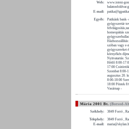
Web:
www.isteni-gon
balatonfoldvar.
E-mail:
patika@igpatika
Egyéb:
Patikánk bank- 
gyógyszertár to
felvilágosítás,t
homeopátiás sze
gyógyszerhullad
Házhozszállítás
szóban vagy e-m
gyógyszereket é
környékén díjme
Nyitvatartás: Sz
Hétfő 8:00-17:
17:00 Csütörtök
Szombat 8:00-12
augusztus 20. k
8:00-18:00 Szer
18:00 Péntek 8
Vasárnap -
Mária 2001 Bt.
(Borsod-Ab
Székhely:
3849 Forró , Ra
Telephely:
3849 Forró , Ra
E-mail:
maria@skylan.