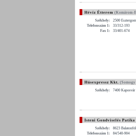
Hévíz Étterem
(Komárom-E
Székhely:
2500 Esztergom 
Telefonszám 1:
33/312-193
Fax 1:
33/401-674
Húsexpressz Kkt.
(Somogy
Székhely:
7400 Kaposvár ,
Isteni Gondviselés Patika
Székhely:
8623 Balatonföl
Telefonszám 1:
84/540-904