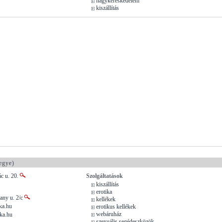
nagykereskedelem
kiszállítás
egye)
c u. 20.
Szolgáltatások
kiszállítás
erotika
lany u. 2/c
kellékek
ka.hu
erotikus kellékek
webáruház
ika.hu
szexuális segédeszközök