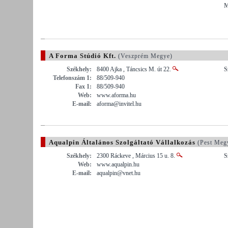
M
A Forma Stúdió Kft.
(Veszprém Megye)
Székhely:
8400 Ajka , Táncsics M. út 22.
S
Telefonszám 1:
88/509-940
Fax 1:
88/509-940
Web:
www.aforma.hu
E-mail:
aforma@invitel.hu
Aqualpin Általános Szolgáltató Vállalkozás
(Pest Meg
Székhely:
2300 Ráckeve , Március 15 u. 8.
S
Web:
www.aqualpin.hu
E-mail:
aqualpin@vnet.hu