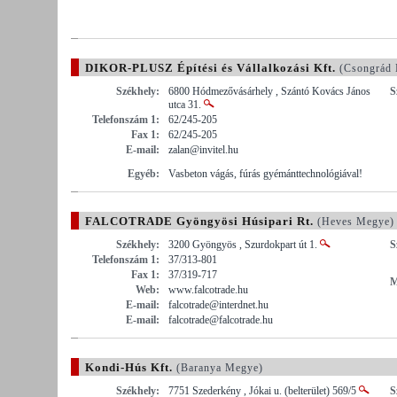
DIKOR-PLUSZ Építési és Vállalkozási Kft.
(Csongrád 
Székhely:
6800 Hódmezővásárhely , Szántó Kovács János
S
utca 31.
Telefonszám 1:
62/245-205
Fax 1:
62/245-205
E-mail:
zalan@invitel.hu
Egyéb:
Vasbeton vágás, fúrás gyémánttechnológiával!
FALCOTRADE Gyöngyösi Húsipari Rt.
(Heves Megye)
Székhely:
3200 Gyöngyös , Szurdokpart út 1.
S
Telefonszám 1:
37/313-801
Fax 1:
37/319-717
M
Web:
www.falcotrade.hu
E-mail:
falcotrade@interdnet.hu
E-mail:
falcotrade@falcotrade.hu
Kondi-Hús Kft.
(Baranya Megye)
Székhely:
7751 Szederkény , Jókai u. (belterület) 569/5
S