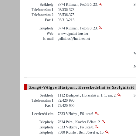
Székhely:
8774 Kilimán , Petőfi út 23.
S
Telefonszám 1:
93/536-373
Telefonszám 2:
93/536-375
Fax 1:
93/313-213
Telephely:
8774 Kilimán , Petőfi út 23.
Web:
www.ujpalini-hus.hu
E-mail:
palinihus@hu.inter.net
M
M
Zengő-Völgye Húsipari, Kereskedelmi és Szolgáltató 
Székhely:
1112 Budapest , Horzsakő u. 1. 1. em. 2.
S
Telefonszám 1:
72/420-990
Fax 1:
72/420-990
Levelezési cím:
7333 Vékény , Fő utca 6.
Telephely:
7634 Pécs , Kovács Béla u. 2.
Telephely:
7333 Vékény , Fő utca 6.
Telephely:
7300 Komló , Bem József u. 15.