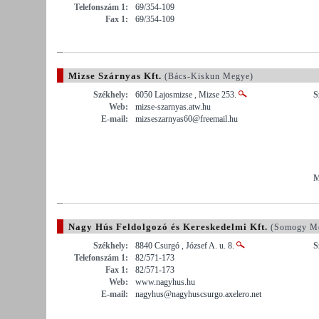
Telefonszám 1:
69/354-109
Fax 1:
69/354-109
Mizse Szárnyas Kft.
(Bács-Kiskun Megye)
Székhely:
6050 Lajosmizse , Mizse 253.
S
Web:
mizse-szarnyas.atw.hu
E-mail:
mizseszarnyas60@freemail.hu
M
Nagy Hús Feldolgozó és Kereskedelmi Kft.
(Somogy M
Székhely:
8840 Csurgó , József A. u. 8.
S
Telefonszám 1:
82/571-173
Fax 1:
82/571-173
Web:
www.nagyhus.hu
E-mail:
nagyhus@nagyhuscsurgo.axelero.net