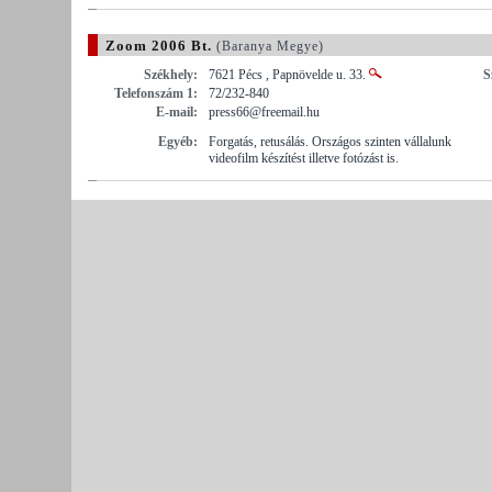
Zoom 2006 Bt.
(Baranya Megye)
Székhely:
7621 Pécs , Papnövelde u. 33.
S
Telefonszám 1:
72/232-840
E-mail:
press66@freemail.hu
Egyéb:
Forgatás, retusálás. Országos szinten vállalunk
videofilm készítést illetve fotózást is.