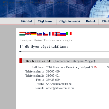
FAIL (the browser should render some flash content, not
this).
Főoldal
Cégkivonat
Céginformáció
Rólunk
Elér
Európai Uniós Tudakozó « vágás
14 db ilyen céget találtam:
Ultratechnika Kft.
(Komárom-Esztergom Megye)
Székhely:
2509 Esztergom-Kertváros , Lakópark 3.
S
Telefonszám 1:
33/505-490
Telefonszám 2:
33/505-491
Fax 1:
33/435-629
Web:
www.ultratechnika.hu
E-mail:
office@ultratechnika.hu