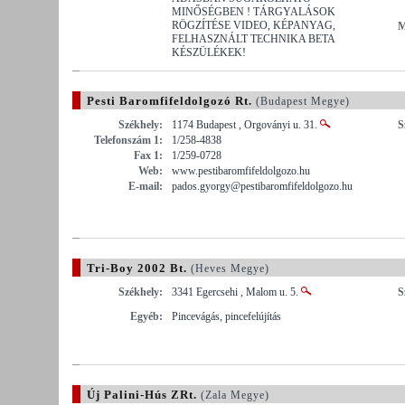
MINŐSÉGBEN ! TÁRGYALÁSOK
RÖGZÍTÉSE VIDEO, KÉPANYAG,
M
FELHASZNÁLT TECHNIKA BETA
KÉSZÜLÉKEK!
Pesti Baromfifeldolgozó Rt.
(Budapest Megye)
Székhely:
1174 Budapest , Orgoványi u. 31.
S
Telefonszám 1:
1/258-4838
Fax 1:
1/259-0728
Web:
www.pestibaromfifeldolgozo.hu
E-mail:
pados.gyorgy@pestibaromfifeldolgozo.hu
Tri-Boy 2002 Bt.
(Heves Megye)
Székhely:
3341 Egercsehi , Malom u. 5.
S
Egyéb:
Pincevágás, pincefelújítás
Új Palini-Hús ZRt.
(Zala Megye)