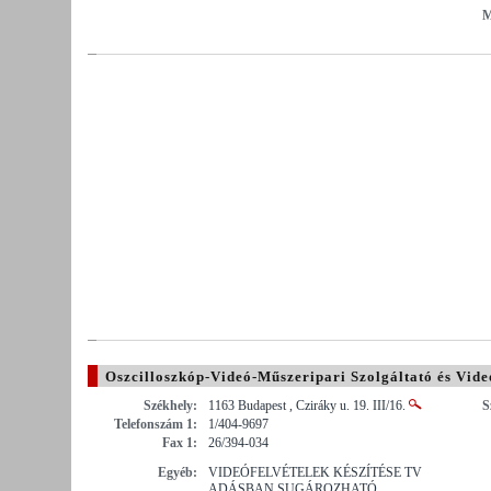
M
Oszcilloszkóp-Videó-Műszeripari Szolgáltató és Videó
Székhely:
1163 Budapest , Cziráky u. 19. III/16.
S
Telefonszám 1:
1/404-9697
Fax 1:
26/394-034
Egyéb:
VIDEÓFELVÉTELEK KÉSZÍTÉSE TV
ADÁSBAN SUGÁROZHATÓ