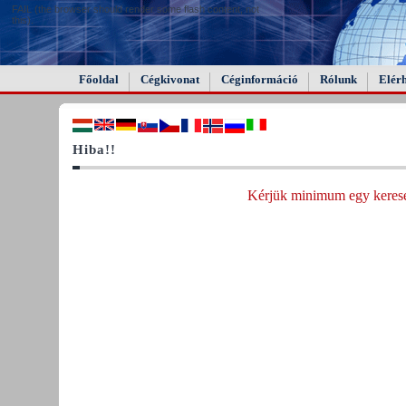
FAIL (the browser should render some flash content, not
this).
Főoldal
Cégkivonat
Céginformáció
Rólunk
Elér
Hiba!!
Kérjük minimum egy keresés