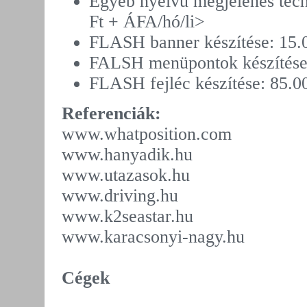
Egyéb nyelvû megjelenés tech
Ft + ÁFA/hó/li>
FLASH banner készítése: 15.
FALSH menüpontok készítése:
FLASH fejléc készítése: 85.0
Referenciák:
www.whatposition.com
www.hanyadik.hu
www.utazasok.hu
www.driving.hu
www.k2seastar.hu
www.karacsonyi-nagy.hu
Cégek