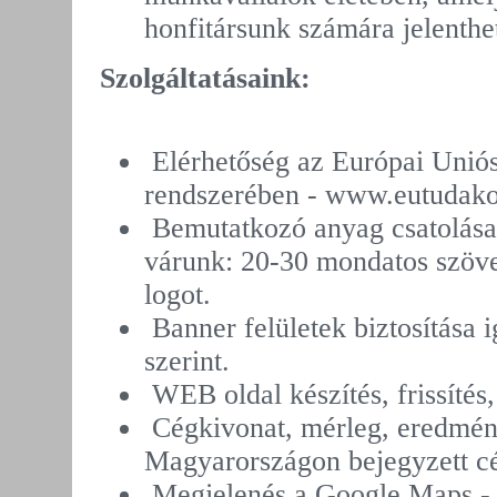
honfitársunk számára jelenthe
Szolgáltatásaink:
Elérhetőség az Európai Unió
rendszerében - www.eutudak
Bemutatkozó anyag csatolása
várunk: 20-30 mondatos szöve
logot.
Banner felületek biztosítása i
szerint.
WEB oldal készítés, frissítés,
Cégkivonat, mérleg, eredmén
Magyarországon bejegyzett cé
Megjelenés a Google Maps - 