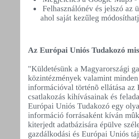
Felhasználónév és jelszó az 
ahol saját kezűleg módosíthatj
Az Európai Uniós Tudakozó mis
"Küldetésünk a Magyarországi ga
közintézmények valamint minden
információval történõ ellátása az
csatlakozás kihívásainak és felad
Európai Uniós Tudakozó egy oly
információ forrásaként kíván mûk
kiterjedt adatbázisára épülve szél
gazdálkodási és Európai Uniós táj