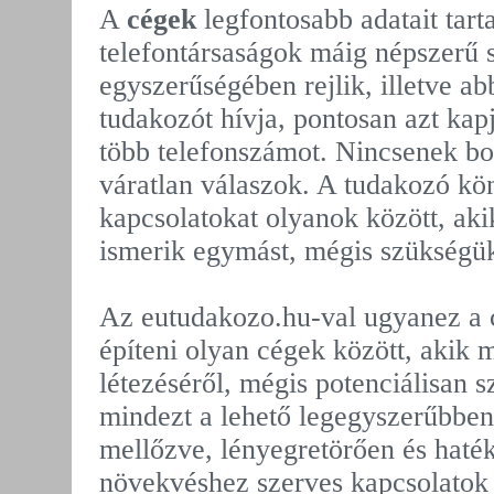
A
cégek
legfontosabb adatait tar
telefontársaságok máig népszerű s
egyszerűségében rejlik, illetve ab
tudakozót hívja, pontosan azt kapj
több telefonszámot. Nincsenek b
váratlan válaszok. A tudakozó kö
kapcsolatokat olyanok között, aki
ismerik egymást, mégis szükségük
Az eutudakozo.hu-val ugyanez a c
építeni olyan cégek között, akik
létezéséről, mégis potenciálisan 
mindezt a lehető legegyszerűbben:
mellőzve, lényegretörően és haté
növekvéshez szerves kapcsolatok 