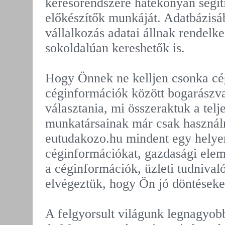
keresőrendszere hatékonyan segít
előkészítők munkáját. Adatbázis
vállalkozás adatai állnak rendelke
sokoldalúan kereshetők is.
Hogy Önnek ne kelljen csonka cé
céginformációk között bogarászv
választania, mi összeraktuk a telj
munkatársainak már csak használn
eutudakozo.hu mindent egy helyen
céginformációkat, gazdasági elemz
a céginformációk, üzleti tudnival
elvégeztük, hogy Ön jó döntéseke
A felgyorsult világunk legnagyob