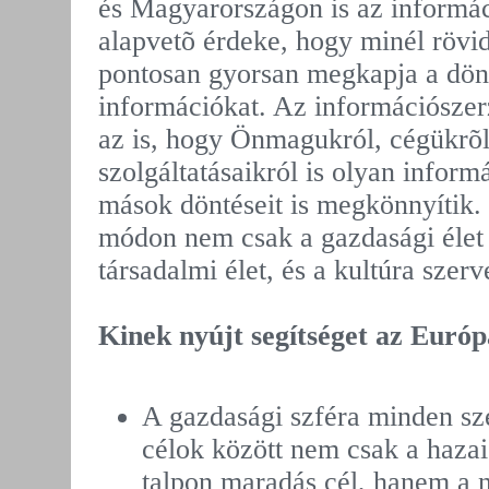
és Magyarországon is az informá
alapvetõ érdeke, hogy minél rövid
pontosan gyorsan megkapja a dön
információkat. Az információszer
az is, hogy Önmagukról, cégükrõl
szolgáltatásaikról is olyan infor
mások döntéseit is megkönnyítik.
módon nem csak a gazdasági élet
társadalmi élet, és a kultúra szerv
Kinek nyújt segítséget az Euró
A gazdasági szféra minden sz
célok között nem csak a hazai
talpon maradás cél, hanem a 