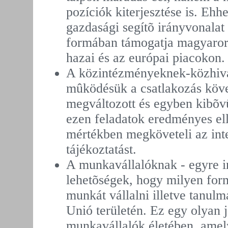
pozíciók kiterjesztése is. Eh
gazdasági segítõ irányvonalat 
formában támogatja magyarors
hazai és az európai piacokon.
A közintézményeknek-közhiva
mûködésük a csatlakozás köv
megváltozott és egyben kibõvü
ezen feladatok eredményes el
mértékben megköveteli az inte
tájékoztatást.
A munkavállalóknak - egyre i
lehetõségek, hogy milyen for
munkát vállalni illetve tanulm
Unió területén. Ez egy olyan 
munkavállalók életében, amel