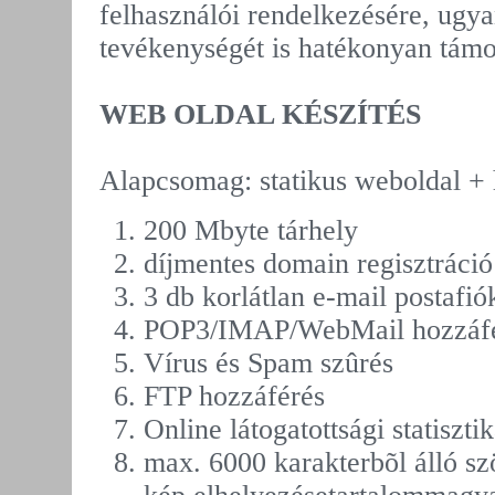
felhasználói rendelkezésére, ug
tevékenységét is hatékonyan támo
WEB OLDAL KÉSZÍTÉS
Alapcsomag: statikus weboldal + h
200 Mbyte tárhely
díjmentes domain regisztráció
3 db korlátlan e-mail postafió
POP3/IMAP/WebMail hozzáf
Vírus és Spam szûrés
FTP hozzáférés
Online látogatottsági statiszti
max. 6000 karakterbõl álló s