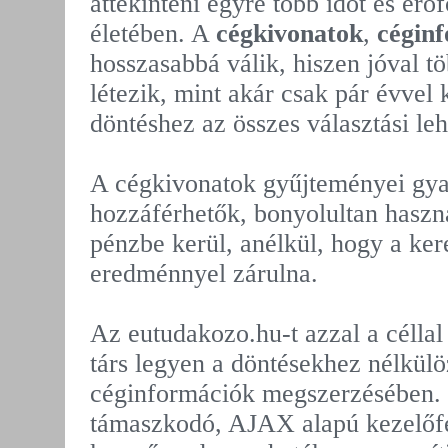
áttekinteni egyre több időt és erőf
életében. A
cégkivonatok
,
cégin
hosszasabbá válik, hiszen jóval tö
létezik, mint akár csak pár évvel 
döntéshez az összes választási leh
A cégkivonatok gyűjteményei gy
hozzáférhetők, bonyolultan haszná
pénzbe kerül, anélkül, hogy a ker
eredménnyel zárulna.
Az eutudakozo.hu-t azzal a céllal
társ legyen a döntésekhez nélkülö
céginformációk megszerzésében. 
támaszkodó, AJAX alapú kezelőfelü