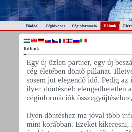
FAIL (the browser should render some flash content, not
this).
Főoldal
Cégkivonat
Céginformáció
Rólunk
Elér
Rólunk
Egy új üzleti partner, egy új besz
cég életében döntő pillanat. Illetv
sosem jut elegendő idő. Pedig az 
ilyen döntésnél: elengedhetetlen 
céginformációk összegyűjtéséhez,
Ilyen döntéshez ma jóval több inf
mint korábban. Ezeket kikeresni,