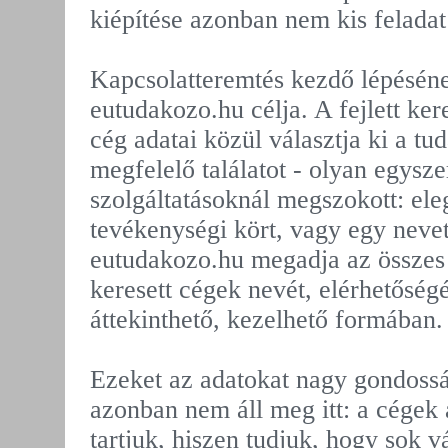
kiépítése azonban nem kis felada
Kapcsolatteremtés kezdő lépéséne
eutudakozo.hu célja. A fejlett ke
cég adatai közül választja ki a t
megfelelő találatot - olyan egysz
szolgáltatásoknál megszokott: el
tevékenységi kört, vagy egy neve
eutudakozo.hu megadja az összes 
keresett cégek nevét, elérhetőségé
áttekinthető, kezelhető formában.
Ezeket az adatokat nagy gondoss
azonban nem áll meg itt: a cégek 
tartjuk, hiszen tudjuk, hogy sok 