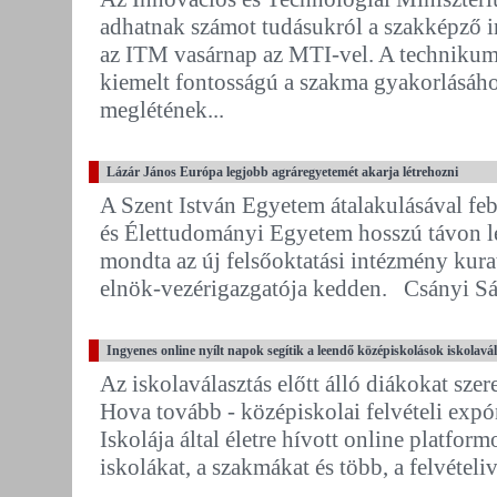
adhatnak számot tudásukról a szakképző 
az ITM vasárnap az MTI-vel. A techniku
kiemelt fontosságú a szakma gyakorlásáh
meglétének...
Lázár János Európa legjobb agráregyetemét akarja létrehozni
A Szent István Egyetem átalakulásával feb
és Élettudományi Egyetem hosszú távon le
mondta az új felsőoktatási intézmény ku
elnök-vezérigazgatója kedden. Csányi Sán
Ingyenes online nyílt napok segítik a leendő középiskolások iskolavá
Az iskolaválasztás előtt álló diákokat szer
Hova tovább - középiskolai felvételi expó
Iskolája által életre hívott online platfo
iskolákat, a szakmákat és több, a felvételive