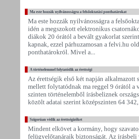
Ma este hozzák nyilvánosságra a felsőoktatási ponthatárokat
Ma este hozzák nyilvánosságra a felsőoktat
idén a megszokott elektronikus csatornák
diákok 20 órától a bevált gyakorlat szerin
kapnak, ezzel párhuzamosan a felvi.hu ol
ponthatárokról. Mivel a...
A történelemmel folytatódik az érettségi
Az érettségik első két napján alkalmazott 
mellett folytatódnak ma reggel 9 órától a 
szinten történelemből írásbeliznek ország
közölt adatai szerint középszinten 64 342,
Szigorúan védik az érettségizőket
Mindent elkövet a kormány, hogy szavatolj
felügyelőtanáraik biztonságát. Az írásbeli