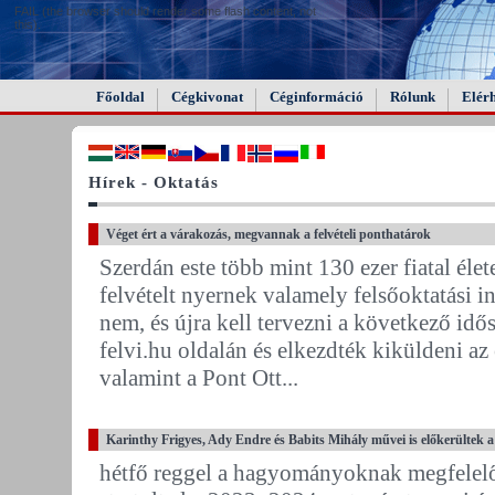
FAIL (the browser should render some flash content, not
this).
Főoldal
Cégkivonat
Céginformáció
Rólunk
Elér
Hírek - Oktatás
Véget ért a várakozás, megvannak a felvételi ponthatárok
Szerdán este több mint 130 ezer fiatal élet
felvételt nyernek valamely felsőoktatási 
nem, és újra kell tervezni a következő idő
felvi.hu oldalán és elkezdték kiküldeni az
valamint a Pont Ott...
Karinthy Frigyes, Ady Endre és Babits Mihály művei is előkerültek 
hétfő reggel a hagyományoknak megfelel