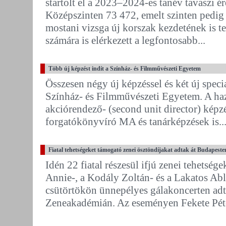
startolt el a 2023–2024-es tanév tavaszi é
Középszinten 73 472, emelt szinten pedig
mostani vizsga új korszak kezdetének is t
számára is elérkezett a legfontosabb...
Több új képzést indít a Színház- és Filmművészeti Egyetem
Összesen négy új képzéssel és két új specia
Színház- és Filmművészeti Egyetem. A haza
akciórendező- (second unit director) képz
forgatókönyvíró MA és tanárképzések is..
Fiatal tehetségeket támogató zenei ösztöndíjakat adtak át Budapeste
Idén 22 fiatal részesül ifjú zenei tehetség
Annie-, a Kodály Zoltán- és a Lakatos Ab
csütörtökön ünnepélyes gálakoncerten adt
Zeneakadémián. Az eseményen Fekete Péter 