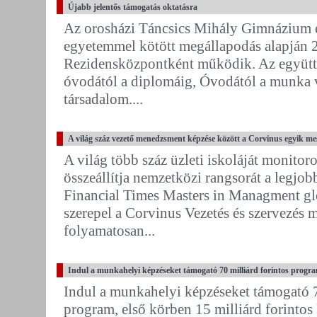
Újabb jelentős támogatás oktatásra
Az orosházi Táncsics Mihály Gimnázium 
egyetemmel kötött megállapodás alapján 
Rezidensközpontként működik. Az együtt
óvodától a diplomáig, Óvodától a munka vi
társadalom....
A világ száz vezető menedzsment képzése között a Corvinus egyik me
A világ több száz üzleti iskoláját monito
összeállítja nemzetközi rangsorát a legjobb
Financial Times Masters in Managment glo
szerepel a Corvinus Vezetés és szervezés 
folyamatosan...
Indul a munkahelyi képzéseket támogató 70 milliárd forintos progr
Indul a munkahelyi képzéseket támogató 7
program, első körben 15 milliárd forintos