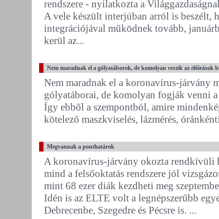
rendszere - nyilatkozta a Világgazdaságna
A vele készült interjúban arról is beszélt
integrációjával működnek tovább, januárba
kerül az...
Nem maradnak el a gólyatáborok, de komolyan veszik az előírások b
Nem maradnak el a koronavírus-járvány mia
gólyatáborai, de komolyan fogják venni a 
Így ebből a szempontból, amire mindenkép
kötelező maszkviselés, lázmérés, óránkénti
Megvannak a ponthatárok
A koronavírus-járvány okozta rendkívüli h
mind a felsőoktatás rendszere jól vizsgáz
mint 68 ezer diák kezdheti meg szeptember
Idén is az ELTE volt a legnépszerűbb egy
Debrecenbe, Szegedre és Pécsre is. ...