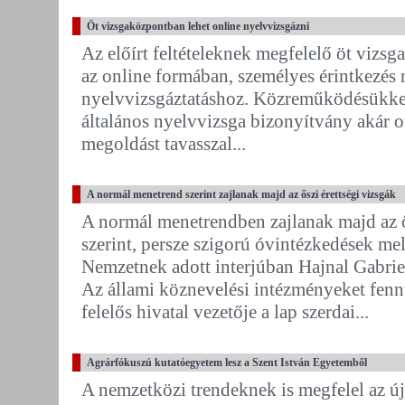
Öt vizsgaközpontban lehet online nyelvvizsgázni
Az előírt feltételeknek megfelelő öt vizs
az online formában, személyes érintkezés 
nyelvvizsgáztatáshoz. Közreműködésükkel 
általános nyelvvizsga bizonyítvány akár o
megoldást tavasszal...
A normál menetrend szerint zajlanak majd az őszi érettségi vizsgák
A normál menetrendben zajlanak majd az ős
szerint, persze szigorú óvintézkedések me
Nemzetnek adott interjúban Hajnal Gabrie
Az állami köznevelési intézményeket fennt
felelős hivatal vezetője a lap szerdai...
Agrárfókuszú kutatóegyetem lesz a Szent István Egyetemből
A nemzetközi trendeknek is megfelel az új