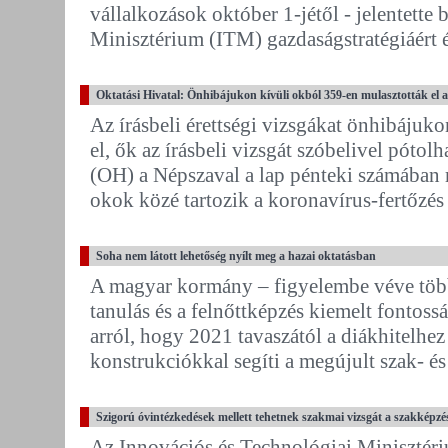
vállalkozások október 1-jétől - jelentette
Minisztérium (ITM) gazdaságstratégiáért és
Oktatási Hivatal: Önhibájukon kívüli okból 359-en mulasztották el az 
Az írásbeli érettségi vizsgákat önhibájuk
el, ők az írásbeli vizsgát szóbelivel pótolh
(OH) a Népszaval a lap pénteki számában m
okok közé tartozik a koronavírus-fertőzés 
Soha nem látott lehetőség nyílt meg a hazai oktatásban
A magyar kormány – figyelembe véve többe
tanulás és a felnőttképzés kiemelt fontos
arról, hogy 2021 tavaszától a diákhitelhe
konstrukciókkal segíti a megújult szak- és 
Szigorú óvintézkedések mellett tehetnek szakmai vizsgát a szakképz
Az Innovációs és Technológiai Minisztéri