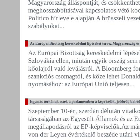
Magyarország álláspontját, és csökkenthet
meghosszabbításával kapcsolatos vétó koc
Politico hírlevele alapján.A brüsszeli veze
szabályokat...
Az Európai Bizottság kereskedelmi lépéseket tervez Magyarország és 
Az Európai Bizottság kereskedelmi lépése
Szlovákia ellen, miután egyik ország sem n
kőolajról való leválásról. A Bloomberg forr
szankciós csomagtól, és köze lehet Dona
nyomásához: az Európai Unió teljesen...
Egymás torkának estek a parlamentben a képviselők, jobbról, balró
Szeptember 10-én, szerdán délután vitatko
társaságában az Egyesült Államok és az E
megállapodásról az EP-képviselők.Az már 
von der Leyen évértékelő beszéde utáni vit