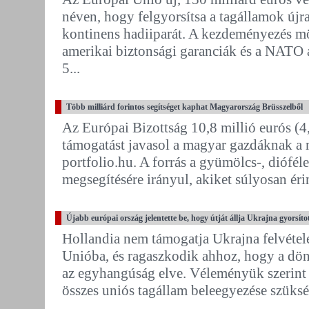
néven, hogy felgyorsítsa a tagállamok újr
kontinens hadiiparát. A kezdeményezés m
amerikai biztonsági garanciák és a NATO 
5...
Több milliárd forintos segítséget kaphat Magyarország Brüsszelből
Az Európai Bizottság 10,8 millió eurós (4,
támogatást javasol a magyar gazdáknak a m
portfolio.hu. A forrás a gyümölcs-, diófél
megsegítésére irányul, akiket súlyosan érin
Újabb európai ország jelentette be, hogy útját állja Ukrajna gyorsít
Hollandia nem támogatja Ukrajna felvételé
Unióba, és ragaszkodik ahhoz, hogy a dö
az egyhangúság elve. Véleményük szerint 
összes uniós tagállam beleegyezése szükség