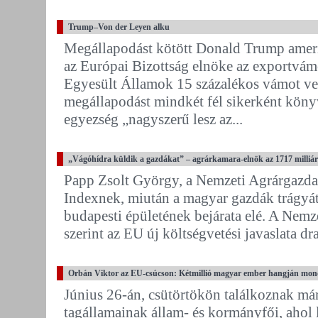
Trump–Von der Leyen alku
Megállapodást kötött Donald Trump ameri
az Európai Bizottság elnöke az exportvámo
Egyesült Államok 15 százalékos vámot vet
megállapodást mindkét fél sikerként könyv
egyezség „nagyszerű lesz az...
„Vágóhídra küldik a gazdákat” – agrárkamara-elnök az 1717 milliár
Papp Zsolt György, a Nemzeti Agrárgazdas
Indexnek, miután a magyar gazdák trágyát
budapesti épületének bejárata elé. A Nem
szerint az EU új költségvetési javaslata dr
Orbán Viktor az EU-csúcson: Kétmillió magyar ember hangján mon
Június 26-án, csütörtökön találkoznak má
tagállamainak állam- és kormányfői, ahol 