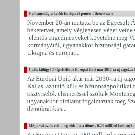
Nyilvánosságra került Európa 28 pontos béketervezete
November 20-án mutatta be az Egyesült Ál
béketervet, amely véglegesen véget vetne 
jelentős engedményeket követelne meg Vo
kormányától, ugyanakkor biztonsági garanc
Ukrajna és európai...
Uniós külügyi főképviselő: az Európai Unió már 2030-ra új tagokat 
Az Európai Unió akár már 2030-ra új tago
Kallas, az unió kül- és biztonságpolitikai
tisztviselők elismeréssel szóltak Montene
ugyanakkor bírálatot fogalmaztak meg Sze
demokratikus...
Még a választás előtt megszülethet a döntés, 6200 milliárd forintnyi 
Az Európai Unió új, 150 milliárd eurós v