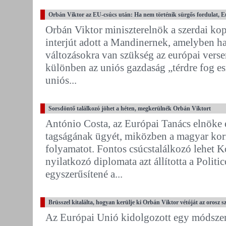
Orbán Viktor az EU-csúcs után: Ha nem történik sürgős fordulat, E
Orbán Viktor miniszterelnök a szerdai ko
interjút adott a Mandinernek, amelyben h
változásokra van szükség az európai verse
különben az uniós gazdaság „térdre fog e
uniós...
Sorsdöntő találkozó jöhet a héten, megkerülnék Orbán Viktort
António Costa, az Európai Tanács elnöke
tagságának ügyét, miközben a magyar korm
folyamatot. Fontos csúcstalálkozó lehet 
nyilatkozó diplomata azt állította a Polit
egyszerűsítené a...
Brüsszel kitalálta, hogyan kerülje ki Orbán Viktor vétóját az orosz 
Az Európai Unió kidolgozott egy módszer