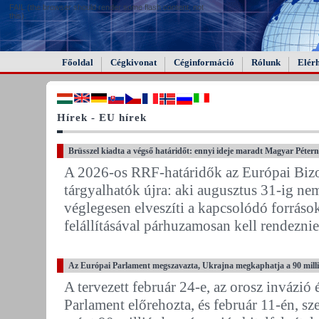
FAIL (the browser should render some flash content, not
this).
Főoldal
Cégkivonat
Céginformáció
Rólunk
Elér
Hírek - EU hírek
Brüsszel kiadta a végső határidőt: ennyi ideje maradt Magyar Péte
A 2026-os RRF-határidők az Európai Bizot
tárgyalhatók újra: aki augusztus 31-ig nem 
véglegesen elveszíti a kapcsolódó forrás
felállításával párhuzamosan kell rendeznie 
Az Európai Parlament megszavazta, Ukrajna megkaphatja a 90 milliá
A tervezett február 24-e, az orosz invázió
Parlament előrehozta, és február 11-én, s