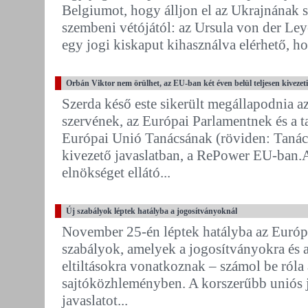
Belgiumot, hogy álljon el az Ukrajnának sz
szembeni vétójától: az Ursula von der Ley
egy jogi kiskaput kihasználva elérhető, ho
Orbán Viktor nem örülhet, az EU-ban két éven belül teljesen kivezeti
Szerda késő este sikerült megállapodnia a
szervének, az Európai Parlamentnek és a 
Európai Unió Tanácsának (röviden: Tanács
kivezető javaslatban, a RePower EU-ban.A
elnökséget ellátó...
Új szabályok léptek hatályba a jogosítványoknál
November 25-én léptek hatályba az Európ
szabályok, amelyek a jogosítványokra és a
eltiltásokra vonatkoznak – számol be róla
sajtóközhleményben. A korszerűbb uniós 
javaslatot...