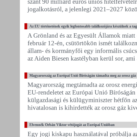
szánt 90 milliárd eurós uniós hitelfelvétel
jogalkotásról, a jelenlegi 2021–2027 közöt
Az EU történetének egyik legfontosabb találkozójára készülnek a tag
A Grönland és az Egyesült Államok miatt 
február 12-én, csütörtökön ismét találko
állam- és kormányfői egy informális csú
az Aiden Biesen kastélyban kerül sor, ami
Magyarország az Európai Unió Bíróságán támadta meg az orosz gáz u
Magyarország megtámadta az orosz energia
EU-rendeletet az Európai Unió Bíróságán –
külgazdasági és külügyminiszter hétfőn a
hivatalosan is kihirdették az orosz gáz kiv
Elvennék Orbán Viktor vétójogát az Európai Unióban
Egy jogi kiskapu használatával próbálja 