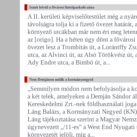
Ismét bővül a fővárosi fizetőparkoló-zóna
A II. kerületi képviselőtestület még a nyá
távolságra tolja ki a fizető övezet határát,
környező utcákban már nem éri meg letenn
az [origo]. Ha a héten úgy dönt a főváros
övezet lesz a Trombitás út, a Lorántffy Zsu
utca, az Alvinci út, az Alsó Törökvész út, 
Ady Endre utca, a Bimbó út, a...
Nem Demjánon múlik a kormánynegyed
„Semmilyen módon nem befolyásolja a ko
a két telek, amelyeken a Demján Sándor á
Kereskedelmi Zrt.-nek földhasználati jog
Láng Balázs, a Kormányzati Negyed (KN)
Láng tájékoztatása szerint a Magyar Nemzet
úgynevezett „/11-es” a West End Nyugati t
környezetét jelöli, míg a...