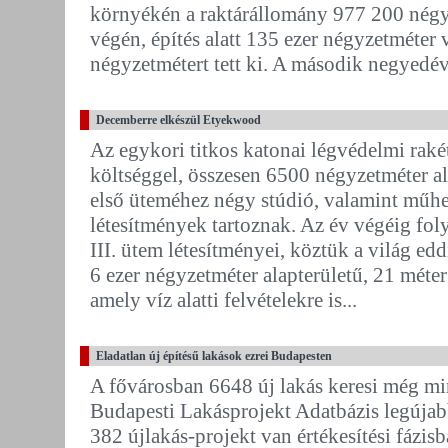
környékén a raktárállomány 977 200 négy
végén, építés alatt 135 ezer négyzetméter 
négyzetmétert tett ki. A második negyedév
Decemberre elkészül Etyekwood
Az egykori titkos katonai légvédelmi raké
költséggel, összesen 6500 négyzetméter a
első üteméhez négy stúdió, valamint műhel
létesítmények tartoznak. Az év végéig foly
III. ütem létesítményei, köztük a világ e
6 ezer négyzetméter alapterületű, 21 méte
amely víz alatti felvételekre is...
Eladatlan új építésű lakások ezrei Budapesten
A fővárosban 6648 új lakás keresi még min
Budapesti Lakásprojekt Adatbázis legújab
382 újlakás-projekt van értékesítési fázis