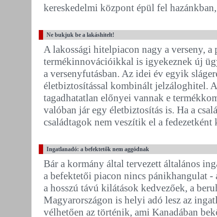
kereskedelmi központ épül fel hazánkban,
Ne bukjuk be a lakáshitelt!
A lakossági hitelpiacon nagy a verseny, a
termékinnovációikkal is igyekeznek új üg
a versenyfutásban. Az idei év egyik sláge
életbiztosítással kombinált jelzáloghitel.
tagadhatatlan előnyei vannak e termékkom
valóban jár egy életbiztosítás is. Ha a csal
családtagok nem veszítik el a fedezetként kí
Ingatlanadó: a befektetők nem aggódnak
Bár a kormány által tervezett általános in
a befektetői piacon nincs pánikhangulat - 
a hosszú távú kilátások kedvezőek, a be
Magyarországon is helyi adó lesz az ingat
vélhetően az történik, ami Kanadában bek