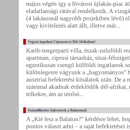
május végén így a fővárosi újlakás-piac á
eladatlansági rátával rendelkezik. A vizsg
(4 lakásosnál nagyobb projektben lévő) el
vagy kivitelezés alatt állt, illetve már...
Vegyen ingatlant Cipruson és Dél-Afrikában!
Karib-tengerparti villa, észak-zuluföldi re
apartman, ciprusi társasház, sínai-félszige
egzotikusan csengő külföldi ingatlanok so
különlegesre vágyunk a „hagyományos” ho
ausztriai befektetési kínálatok után. De 
számmal akadnak érdeklődők dél-afrikai, 
telkekre, ám az utolsó...
Százmilliárdos fejlesztések a Balatonnál
A „Kié lesz a Balaton?” kérdésre lehet, h
pontos választ adni – a saját befektetései