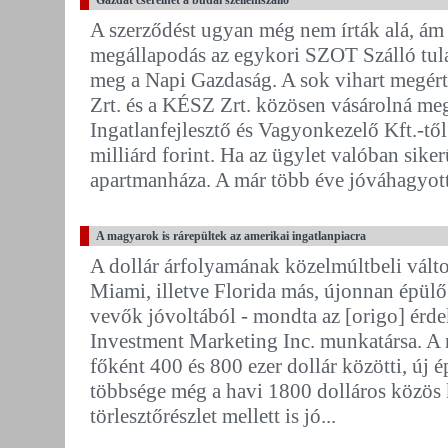
A szerződést ugyan még nem írták alá, ám 
megállapodás az egykori SZOT Szálló tula
meg a Napi Gazdaság. A sok vihart megért 
Zrt. és a KÉSZ Zrt. közösen vásárolná meg
Ingatlanfejlesztő és Vagyonkezelő Kft.-től
milliárd forint. Ha az ügylet valóban sike
apartmanháza. A már több éve jóváhagyott 
A magyarok is rárepültek az amerikai ingatlanpiacra
A dollár árfolyamának közelmúltbeli vált
Miami, illetve Florida más, újonnan épülő 
vevők jóvoltából - mondta az [origo] érde
Investment Marketing Inc. munkatársa. A 
főként 400 és 800 ezer dollár közötti, új é
többsége még a havi 1800 dolláros közös k
törlesztőrészlet mellett is jó...