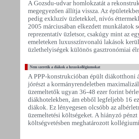
A Gozsdu-udvar homlokzatát a rekonstrukc
megegyezően állítja vissza. Az épületekb
pedig exkluzív üzletekkel, nívós éttermekke
2005 márciusában elkezdett munkálatok sor
reprezentatív üzletsor, csakúgy mint az e
emeleteken luxusszínvonalú lakások kerüln
üzlethelyiségek különös gasztronómiai él
Nem szeretik a diákok a luxuskollégiumokat
A PPP-konstrukcióban épült diákotthoni 
jórészt a kormányrendeletben maximalizált
üzemeltetők ugyan 36-48 ezer forint bérlet
diákhotelekben, ám ebből legfeljebb 16 eze
diákok. Ez lényegesen olcsóbb az albérletn
üzemeltetési költségeket. A hiányzó pénzt
költségvetésben meghatározott kollégiumi.