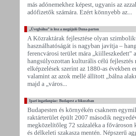
más adónemekhez képest, ugyanis az azzal
adófizetők számára. Ezért könnyebb az...
„Üvegbálna” is lesz a megújuló Duna-parton
A Közraktárak fejlesztése olyan szimbolik
használhatóságát is nagyban javítja – han
ferencvárosi terület mára „kiilleszkedett"
hangsúlyozottan kulturális célú fejlesztés
elképzelések szerint az 1880-as években e
valamint az azok mellé állított „bálna alak
majd a „város...
Ipari ingatlanpiac: Budapest a fókuszban
Budapesten és környékén csaknem egymill
raktárterület épült 2007 második negyedé
megközelítőleg 72 százaléka a fővároson k
és délkeleti szakasza mentén. Népszerű a