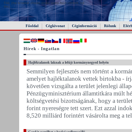
FAIL (the browser should render some flash content, not
this).
Főoldal
Cégkivonat
Céginformáció
Rólunk
Elér
Hírek - Ingatlan
Hajléktalanok laknak a lefújt kormánynegyed helyén
Semmilyen fejlesztés nem történt a kormán
amelyet hajléktalanok vettek birtokba - ír
követően vizsgálta a terület jelenlegi álla
Pénzügyminisztérium államtitkára múlt hét
költségvetési bizottságának, hogy a terüle
forint nyereségre tett szert. Ezt azzal in
8,520 milliárd forintért vásárolta meg a tel
Gazdát cserélhet a budai szellemszálló