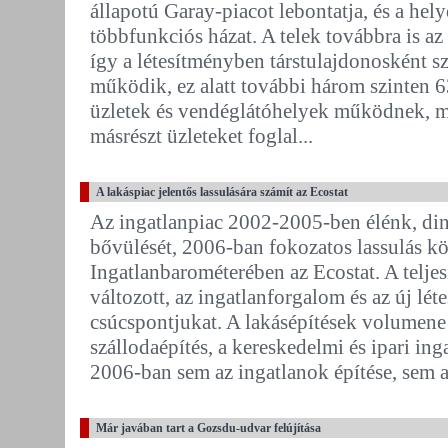
állapotú Garay-piacot lebontatja, és a hely
többfunkciós házat. A telek továbbra is 
így a létesítményben társtulajdonosként sz
működik, ez alatt további három szinten 6
üzletek és vendéglátóhelyek működnek, mí
másrészt üzleteket foglal...
A lakáspiac jelentős lassulására számít az Ecostat
Az ingatlanpiac 2002-2005-ben élénk, di
bővülését, 2006-ban fokozatos lassulás köv
Ingatlanbarométerében az Ecostat. A telje
változott, az ingatlanforgalom és az új lét
csúcspontjukat. A lakásépítések volumene 
szállodaépítés, a kereskedelmi és ipari inga
2006-ban sem az ingatlanok építése, sem a.
Már javában tart a Gozsdu-udvar felújítása