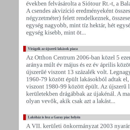
években felvásárolta a Siótour Rt.-t, a Bala
A csendes akvizíció eredményeként összes
négyzetméter) felett rendelkeznek, összes
egység nagyobb, mint tíz hektár, hét egység
egység kisebb, mint öt...
Virágzik az újszerű lakások piaca
Az Otthon Centrum 2006-ban közel 5 ezer 
aránya múlt év május és ez év április közö
újszerűé viszont 13 százalék volt. Legnag
1960-79 között épült lakásokból adtak el,
viszont 1980-99 között épült. Az újszerű la
kerületekben drágábbak az újakénál. A ma
olyan vevők, akik csak azt a lakást...
Lakóház is lesz a Garay piac helyén
A VII. kerületi önkormányzat 2003 nyarán