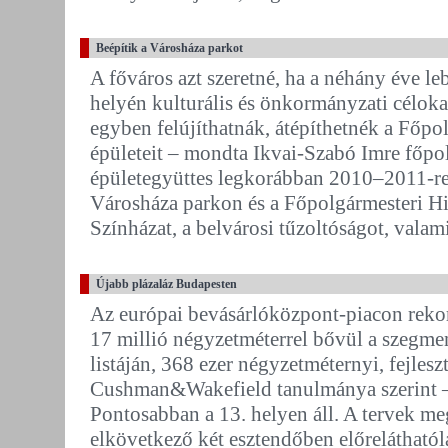
Beépítik a Városháza parkot
A főváros azt szeretné, ha a néhány éve le
helyén kulturális és önkormányzati céloka
egyben felújíthatnák, átépíthetnék a Főp
épületeit – mondta Ikvai-Szabó Imre főpol
épületegyüttes legkorábban 2010–2011-re k
Városháza parkon és a Főpolgármesteri Hiv
Színházat, a belvárosi tűzoltóságot, valami
Újabb plázaláz Budapesten
Az európai bevásárlóközpont-piacon rekor
17 millió négyzetméterrel bővül a szegme
listáján, 368 ezer négyzetméternyi, fejleszt
Cushman&Wakefield tanulmánya szerint –
Pontosabban a 13. helyen áll. A tervek m
elkövetkező két esztendőben előrelátható