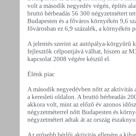
volt a második negyedév végén, építés alat
bruttó bérbeadás 56 300 négyzetmétert te
Budapesten és a főváros környékén 9,6 sz
fővárosban ez 6,9 százalék, a környékén p
A jelentés szerint az autópálya-körgyűrű k
fejlesztők célpontjává válhat, hiszen az M
kapcsolat 2008 végére készül el.
Élénk piac
A második negyedévben nőtt az aktivitás a
a keresleti oldalon. A bruttó bérbeadás 2
akkora volt, mint az előző év azonos idős
négyzetméterrel nőtt Budapesten és körn
négyzetmétert adtak át az ország északnyu
Az erősebb bérlői aktivitás ellenére a kiha