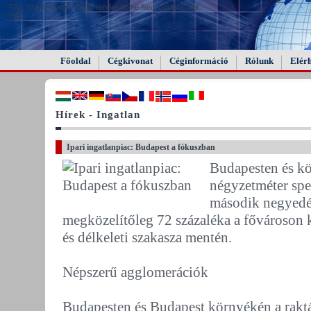
FAIL (the browser should render some flash content, not
this).
Főoldal
Cégkivonat
Céginformáció
Rólunk
Elér
Hírek - Ingatlan
Ipari ingatlanpiac: Budapest a fókuszban
Budapesten és k
négyzetméter spek
második negyedé
megközelítőleg 72 százaléka a fővároson k
és délkeleti szakasza mentén.
Népszerű agglomerációk
Budapesten és Budapest környékén a rakt