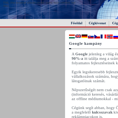
FAIL (the browser should render some flash content, not
this).
Főoldal
Cégkivonat
Cég
Google kampány
A
Google
jelenleg a világ 
90%-a
itt találja meg a sz
folyamatos fejlesztéseinek 
Egyik legsikeresebb fejleszt
vállalkozások számára, hog
látogatóinak számát.
Népszerűségét nem csak azz
(információ keresés, vásárlá
az offline médiumokkal - mi
Cégünk segít abban, hogy 
a megfelelő
kulcsszavak
ki
reklámpiacokon is.