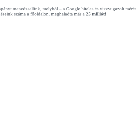
mpányt menedzselünk, melyből – a Google hiteles és visszaigazolt méré
enéseink száma a főoldalon, meghaladta már a
25 milliót!