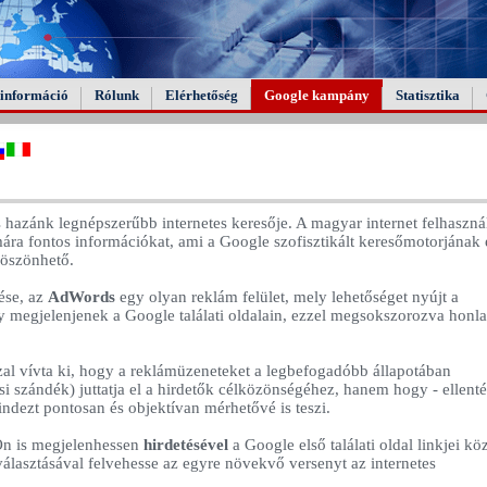
információ
Rólunk
Elérhetőség
Google kampány
Statisztika
és hazánk legnépszerűbb internetes keresője. A magyar internet felhaszn
ámára fontos információkat, ami a Google szofisztikált keresőmotorjának 
köszönhető.
ése, az
AdWords
egy olyan reklám felület, mely lehetőséget nyújt a
y megjelenjenek a Google találati oldalain, ezzel megsokszorozva honl
al vívta ki, hogy a reklámüzeneteket a legbefogadóbb állapotában
si szándék) juttatja el a hirdetők célközönségéhez, hanem hogy - ellent
ndezt pontosan és objektívan mérhetővé is teszi.
Ön is megjelenhessen
hirdetésével
a Google első találati oldal linkjei köz
választásával felvehesse az egyre növekvő versenyt az internetes