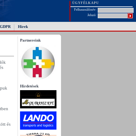
ÜGYFÉLKAPU
Felhasználónév:
Jelszó:
GDPR
Hírek
Partnereink
álók
és
Hirdetések
apuk
étben
ött és