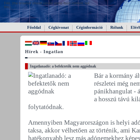
FAIL (the browser should render some flash content, not
this).
Főoldal
Cégkivonat
Céginformáció
Rólunk
Elér
Hírek - Ingatlan
Ingatlanadó: a befektetők nem aggódnak
Bár a kormány ált
részletei még nem
pánikhangulat - á
a hosszú távú ki
folytatódnak.
Amennyiben Magyarországon is helyi adó l
taksa, akkor vélhetően az történik, ami K
hatékonyabb lesz más adónemekhez képest