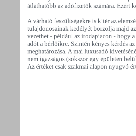
átláthatóbb az adófizetők számára. Ezért k
A várható feszültségekre is kitér az elemz
tulajdonosainak kedélyét borzolja majd az
vezethet - például az irodapiacon - hogy a
adót a bérlőikre. Szintén kényes kérdés az
meghatározása. A mai luxusadó kivetésénél
nem igazságos (sokszor egy épületen belül
Az értéket csak szakmai alapon nyugvó ért