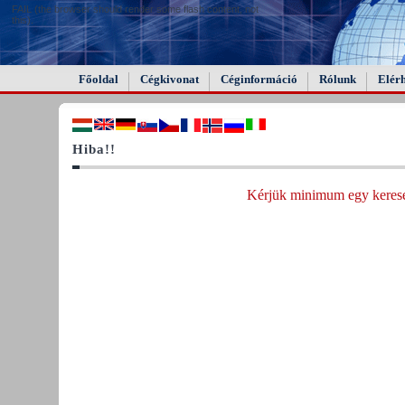
FAIL (the browser should render some flash content, not
this).
Főoldal
Cégkivonat
Céginformáció
Rólunk
Elér
Hiba!!
Kérjük minimum egy keresés