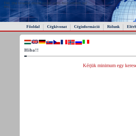
FAIL (the browser should render some flash content, not
this).
Főoldal
Cégkivonat
Céginformáció
Rólunk
Elér
Hiba!!
Kérjük minimum egy keresés