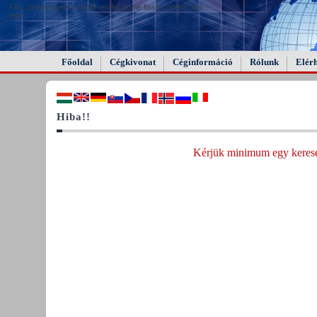
FAIL (the browser should render some flash content, not
this).
Főoldal
Cégkivonat
Céginformáció
Rólunk
Elér
Hiba!!
Kérjük minimum egy keresés