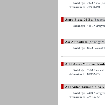
Székhely:
2173 Kartal , S
Telefonszám 1:
28/439-491
Astra Plusz 96 Bt.
(Szabolc
Székhely:
4481 Nyíregyház
Ász Autósikola
(Somogy Me
Székhely:
8623 Balatonföl
Atád Autós Motoros Iskola
Székhely:
7500 Nagyatád 
Telefonszám 1:
82/452-479
ATI Autós Taniskola Ker. 
Székhely:
4400 Nyíregyház
Telefonszám 1:
42/315-355