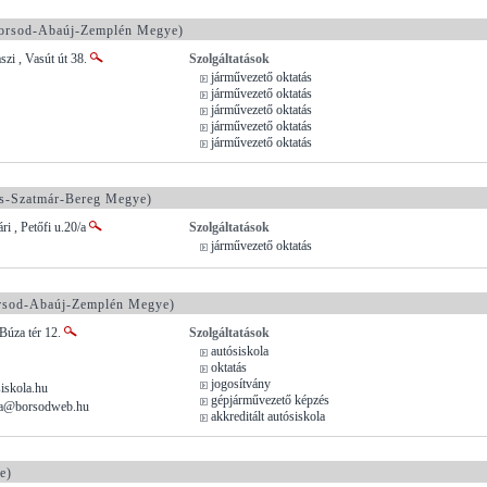
orsod-Abaúj-Zemplén Megye)
zi , Vasút út 38.
Szolgáltatások
járművezető oktatás
járművezető oktatás
járművezető oktatás
járművezető oktatás
járművezető oktatás
s-Szatmár-Bereg Megye)
ri , Petőfi u.20/a
Szolgáltatások
járművezető oktatás
sod-Abaúj-Zemplén Megye)
Búza tér 12.
Szolgáltatások
autósiskola
oktatás
jogosítvány
iskola.hu
gépjárművezető képzés
ola@borsodweb.hu
akkreditált autósiskola
e)