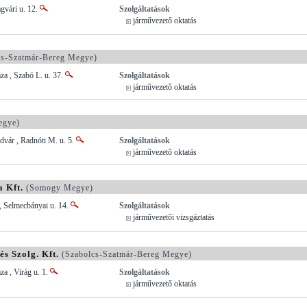
ágvári u. 12.
Szolgáltatások
járművezető oktatás
s-Szatmár-Bereg Megye)
a , Szabó L. u. 37.
Szolgáltatások
járművezető oktatás
gye)
dvár , Radnóti M. u. 5.
Szolgáltatások
járművezető oktatás
 Kft.
(Somogy Megye)
, Selmecbányai u. 14.
Szolgáltatások
járművezetői vizsgáztatás
és Szolg. Kft.
(Szabolcs-Szatmár-Bereg Megye)
a , Virág u. 1.
Szolgáltatások
járművezető oktatás