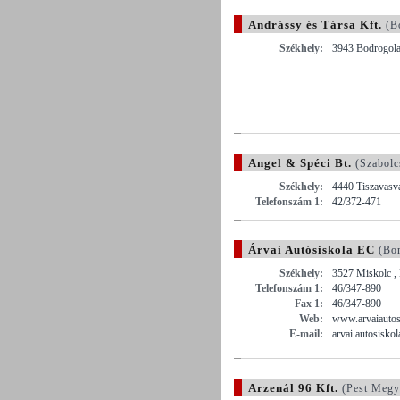
Andrássy és Társa Kft.
(B
Székhely:
3943 Bodrogolas
Angel & Spéci Bt.
(Szabolc
Székhely:
4440 Tiszavasvá
Telefonszám 1:
42/372-471
Árvai Autósiskola EC
(Bor
Székhely:
3527 Miskolc , 
Telefonszám 1:
46/347-890
Fax 1:
46/347-890
Web:
www.arvaiautos
E-mail:
arvai.autosisk
Arzenál 96 Kft.
(Pest Megy