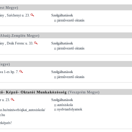
est Megye)
ny , Széchenyi u. 23.
Szolgáltatások
járművezető oktatás
Abaúj-Zemplén Megye)
ny , Deák Ferenc u. 33.
Szolgáltatások
járművezető oktatás
egye)
a 1-es ltp. 7.
Szolgáltatások
járművezető oktatás
ető- Képző- Oktatói Munkaközösség
(Veszprém Megye)
r u. 23.
Szolgáltatások
autósiskola
nyelvtanfolyamok
.hu/miniweb/ajkai_autosiskola/
t.hu
ttképzés!