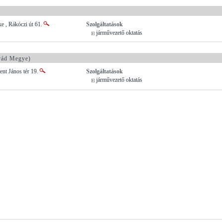
e , Rákóczi út 61.
Szolgáltatások
járművezető oktatás
rád Megye)
nt János tér 19.
Szolgáltatások
járművezető oktatás