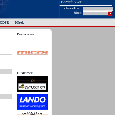
ÜGYFÉLKAPU
Felhasználónév:
Jelszó:
GDPR
Hírek
Partnereink
Hirdetések