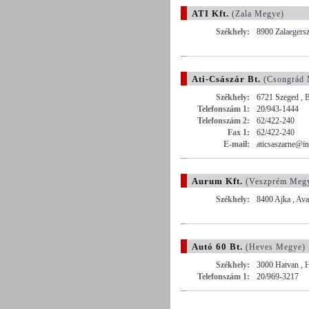
ATI Kft.
(Zala Megye)
Székhely:
8900 Zalaegersz
Ati-Császár Bt.
(Csongrád 
Székhely:
6721 Szeged , Be
Telefonszám 1:
20/943-1444
Telefonszám 2:
62/422-240
Fax 1:
62/422-240
E-mail:
aticsaszarne@in
Aurum Kft.
(Veszprém Meg
Székhely:
8400 Ajka , Ava
Autó 60 Bt.
(Heves Megye)
Székhely:
3000 Hatvan , 
Telefonszám 1:
20/969-3217