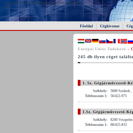
FAIL (the browser should render some flash content, not
this).
Főoldal
Cégkivonat
Cég
Európai Uniós Tudakozó «
245 db ilyen céget talál
1. Sz. Gépjárművezető-Ké
Székhely:
5000 Szolnok , 
Telefonszám 1:
56/422-975
1.Sz. Gépjárművezető-K
Székhely:
8200 Veszprém 
Telefonszám 1:
88/425-833