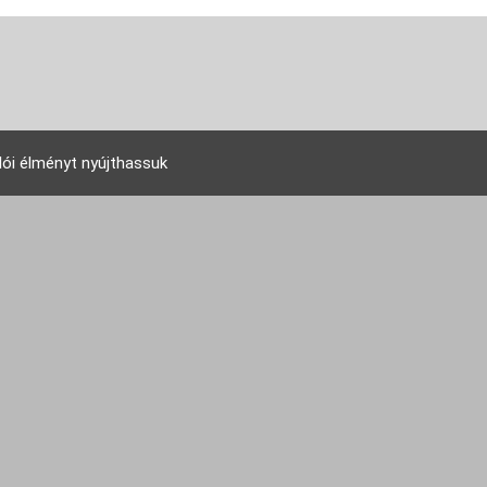
lói élményt nyújthassuk
EU Tudakozó Kft. 2007 © - All rights reserved!