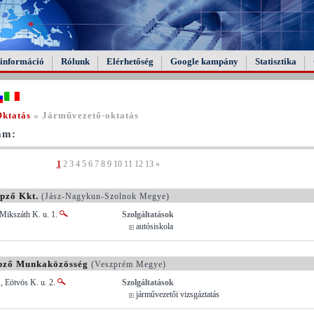
információ
Rólunk
Elérhetőség
Google kampány
Statisztika
Oktatás
« Járművezető-oktatás
tam:
1
2
3
4
5
6
7
8
9
10
11
12
13
»
pző Kkt.
(Jász-Nagykun-Szolnok Megye)
Mikszáth K. u. 1.
Szolgáltatások
autósiskola
épző Munkaközösség
(Veszprém Megye)
, Eötvös K. u. 2.
Szolgáltatások
járművezetői vizsgáztatás