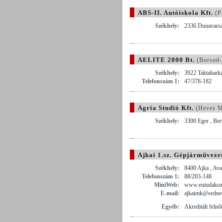
ABS-II. Autóiskola Kft.
(P
Székhely:
2336 Dunavarsá
AELITE 2000 Bt.
(Borsod-
Székhely:
3922 Taktaharká
Telefonszám 1:
47/378-182
Agria Studió Kft.
(Heves M
Székhely:
3300 Eger , Berv
Ajkai 1.sz. Gépjárművez
Székhely:
8400 Ajka , Ava
Telefonszám 1:
88/203-148
MiniWeb:
www.eutudakozo
E-mail:
ajkaimk@sedne
Egyéb:
Akreditált felnő