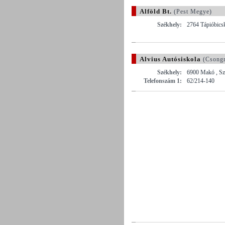
Alföld Bt.
(Pest Megye)
Székhely:
2764 Tápióbicsk
Alvius Autósiskola
(Csong
Székhely:
6900 Makó , Sze
Telefonszám 1:
62/214-140