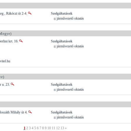
eg , Rákóczi út 2-4.
Szolgáltatások
járművezető oktatás
Megye)
rlini krt. 16.
Szolgáltatások
járművezető oktatás
vitel.hu
ye)
r u. 23.
Szolgáltatások
járművezető oktatás
Hoszáth Mihály út 4.
Szolgáltatások
járművezető oktatás
1
2
3
4
5
6
7
8
9
10
11
12
13
»