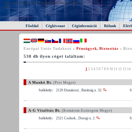
FAIL (the browser should render some flash content, not
this).
Főoldal
Cégkivonat
Céginformáció
Rólunk
Elér
Európai Uniós Tudakozó «
Pénzügyek, Biztosítás
« Bizt
530 db ilyen céget találtam:
1
2
3
4
5
6
7
8
9
10
11
12
13
14
A Mankó Bt.
(Pest Megye)
Székhely:
2120 Dunakeszi , Barátság u. 32.
S
A-G Vitalitás Bt.
(Komárom-Esztergom Megye)
Székhely:
2521 Csolnok , Dorogi u. 2.
S