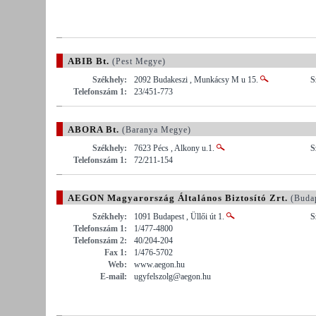
ABIB Bt.
(Pest Megye)
Székhely:
2092 Budakeszi , Munkácsy M u 15.
S
Telefonszám 1:
23/451-773
ABORA Bt.
(Baranya Megye)
Székhely:
7623 Pécs , Alkony u.1.
S
Telefonszám 1:
72/211-154
AEGON Magyarország Általános Biztosító Zrt.
(Buda
Székhely:
1091 Budapest , Üllői út 1.
S
Telefonszám 1:
1/477-4800
Telefonszám 2:
40/204-204
Fax 1:
1/476-5702
Web:
www.aegon.hu
E-mail:
ugyfelszolg@aegon.hu