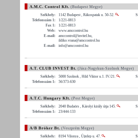
A.M.C. Control Kft.
(Budapest Megye)
Székhely:
1142 Budapest , Rákospatak u. 50-52.
S
Telefonszám 1:
1/221-0813
Fax 1:
1/221-0813
Web:
www.amccontrol.hu
E-mail:
amccontrol@invitel.hu,
ildiko.vrana@amccontrol.hu
E-mail:
info@amccontrol.hu
A.T. CLUB INVEST Bt.
(Jász-Nagykun-Szolnok Megye)
Székhely:
5000 Szolnok , Hild Viktor u.1. IV./21.
S
Telefonszám 1:
56/373-630
A.T.C. Hungary Kft.
(Pest Megye)
Székhely:
2040 Budaörs , Károlyi király útja 145.
S
Telefonszám 1:
23/444-133
A/B Bróker Bt.
(Veszprém Megye)
Székhely:
8194 Vilonya , Újtelep u. 47.
S