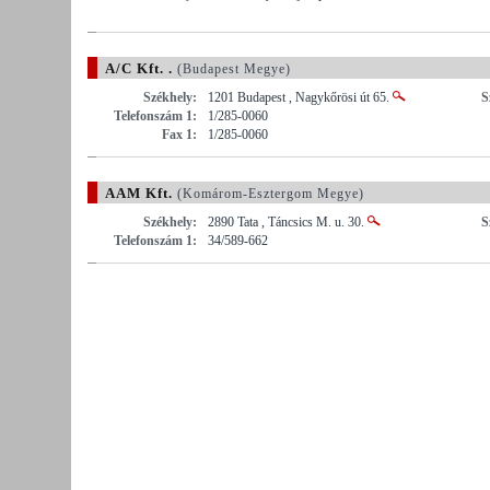
A/C Kft. .
(Budapest Megye)
Székhely:
1201 Budapest , Nagykőrösi út 65.
S
Telefonszám 1:
1/285-0060
Fax 1:
1/285-0060
AAM Kft.
(Komárom-Esztergom Megye)
Székhely:
2890 Tata , Táncsics M. u. 30.
S
Telefonszám 1:
34/589-662