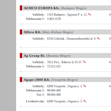
AEMCO EUROPA Kft.
(Budapest Megye)
Székhely:
1163 Budapest , Ágoston P. u. 12.
S
Telefonszám 1:
1/403-3159
Affero Kft.
(Bács-Kiskun Megye)
Székhely:
6334 Géderlak , Dunaszentbenedeki út. 9.
S
Ag Group Bt.
(Baranya Megye)
Székhely:
7621 Pécs , Rákóczi út 35-37.
S
Telefonszám 1:
72/312-422
Agape-2000 Kft.
(Veszprém Megye)
Székhely:
8200 Veszprém , Orgona u. 3.
S
Telefonszám 1:
88/404-400
Fax 1:
88/404-400
Levelezési cím:
8200 Veszprém , Orgona u. 3.