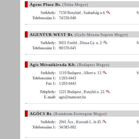
Ágens Plusz Bt.
(Tolna Megye)
Székhely:
7150 Bonyhád , Szabadság u.4.
S
Telefonszám 1:
74/550-040
AGENTUR-WEST Bt.
(Győr-Moson-Sopron Megye)
Székhely:
9431 Fertőd , Dózsa Gy. u. 2.
S
Telefonszám 1:
99/370-645
Agis Mérnökiroda Kft.
(Budapest Megye)
Székhely:
1119 Budapest , Albert u .13.
S
Telefonszám 1:
1/203-6443
Fax 1:
1/203-6443
Telephely:
1221 Budapest , Kunyhó u. 22.
E-mail:
agis@matavnet.hu
AGÓCS Bt.
(Komárom-Esztergom Megye)
Székhely:
2941 Ács , Kossuth L. út 45.
S
Telefonszám 1:
34/385-692