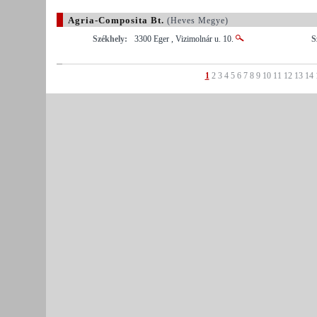
Agria-Composita Bt.
(Heves Megye)
Székhely:
3300 Eger , Vizimolnár u. 10.
S
1
2
3
4
5
6
7
8
9
10
11
12
13
14