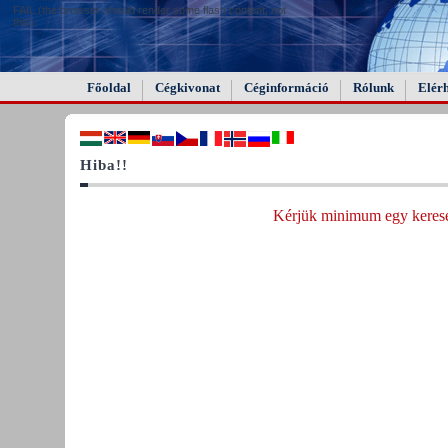
FAIL (the browser should render some flash content, not
this).
Főoldal
Cégkivonat
Céginformáció
Rólunk
Elér
Hiba!!
Kérjük minimum egy keresés