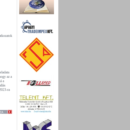
atkozatok
eladata
hogy az a
á a
allás
 2023-ra