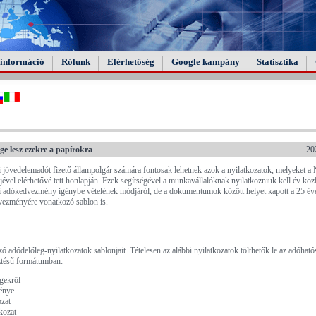
információ
Rólunk
Elérhetőség
Google kampány
Statisztika
 lesz ezekre a papírokra
20
jövedelemadót fizető állampolgár számára fontosak lehetnek azok a nyilatkozatok, melyeket a
vel elérhetővé tett honlapján. Ezek segítségével a munkavállalóknak nyilatkozniuk kell év köz
di adókedvezmény igénybe vételének módjáról, de a dokumentumok között helyet kapott a 25 éve
edvezményére vonatkozó sablon is.
 adódelőleg-nyilatkozatok sablonjait. Tételesen az alábbi nyilatkozatok tölthetők le az adóható
esztésű formátumban:
gekről
ménye
ozat
kozat