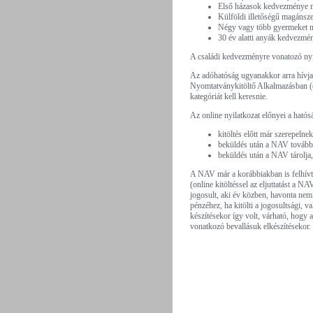
Első házasok kedvezménye n
Külföldi illetőségű magánsz
Négy vagy több gyermeket 
30 év alatti anyák kedvezmé
A családi kedvezményre vonatozó nyila
Az adóhatóság ugyanakkor arra hívja 
Nyomtatványkitöltő Alkalmazásban (o
kategóriát kell keresnie.
Az online nyilatkozat előnyei a hatós
kitöltés előtt már szerepelne
beküldés után a NAV továbbít
beküldés után a NAV tárolja,
A NAV már a korábbiakban is felhívta 
(online kitöltéssel az eljuttatást a N
jogosult, aki év közben, havonta nem
pénzéhez, ha kitölti a jogosultsági, 
készítésekor így volt, várható, hogy 
vonatkozó bevallásuk elkészítésekor.