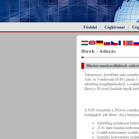
FAIL (the browser should render some flash content, not
this).
Főoldal
Cégkivonat
Cég
Hírek - Adózás
Minden munkavállalónak szüksége
Valamennyi, jövedelme után személyi 
Adó- és Vámhivatal (NAV) január 1-jé
adóelőleg megállapításukról, a csalá
illetve a 30 évnél fiatalabb anyák k
A NAV közzétette a 2024-re vonatkozó
honlapjáról .pdf illetve .docx kiterj
Adóelőleg-nyilatkozat költsé
25 év alatti fiatalok kedvez
Családi kedvezmény nyilatk
Személyi kedvezmény nyilat