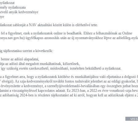
yilatkozat
emély nyilatkozata
nevelő anyák kedvezménye
nye
tkozat sablonját a NAV aktualitási között külön is elérhetővé tette.
fel a figyelmet, ezek a nyilatkozatok online is beadhatók. Ehhez a felhasználónak az Online
nya.nav.gov.hu) ügyfélkapus azonosítás után az új nyomtatványokhoz lépve az adóelőleg-nyil
ág tájékoztatása szerint a következők:
k benne az adózó alapadatai,
ja az adózó által megadott munkáltatónak, kifizetőnek,
 így szükség esetén szerkeszthető, módosítható, ismételten beküldhető a nyilatkozat.
a figyelmet arra, hogy a nyilatkozatok kitöltése és munkáltatójához való eljuttatása a dolgozó f
AV elvégzi). Az szja-kedvezményekről további fontos tudnivalót jelenthet az az eddigi gyakorlat, 
 érvényesítette a kedvezményt, a személyijövedelemadó-bevallásában egy összegben juthat hozz
valamint a visszaigényléssel kapcsolatos adatait. Ez 2023-ban, a 2022-es évre vonatkozó szja-bev
az adóhatóság 2024-ben is részletes tájékoztatást ad ki arról, hogyan kell az adózóknak eljárni a