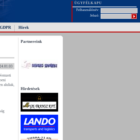
ÜGYFÉLKAPU
Felhasználónév:
Jelszó:
GDPR
Hírek
Partnereink
24.01.03
 Nemzeti
beni
n aluliak,
Hirdetések
ság