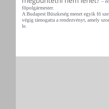
megbüntetni nem lehet?
– é
főpolgármester.
A Budapest Büszkeség menet egyik fő sze
végig támogatta a rendezvényt, amely sz
le.