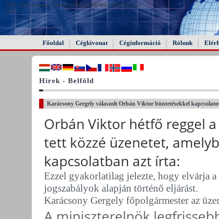
FAIL (the browser should render some flash content, not
this).
Főoldal
Cégkivonat
Céginformáció
Rólunk
Elér
Hírek - Belföld
Karácsony Gergely válaszolt Orbán Viktor büntetésekkel kapcsolatos
Orbán Viktor hétfő reggel 
tett közzé üzenetet,
amelybe
kapcsolatban azt írta:
Ezzel gyakorlatilag jelezte, hogy elvárja 
jogszabályok alapján történő eljárást.
Karácsony Gergely főpolgármester az üzen
A miniszterelnök legfrissebb