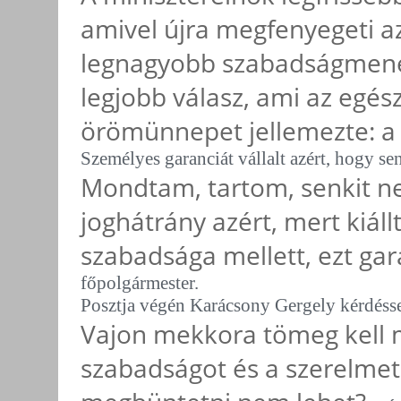
amivel újra megfenyegeti a
legnagyobb szabadságmenet
legjobb válasz, ami az egés
örömünnepet jellemezte: 
Személyes garanciát vállalt azért, hogy se
Mondtam, tartom, senkit n
joghátrány azért, mert kiáll
szabadsága mellett, ezt g
főpolgármester.
Posztja végén Karácsony Gergely kérdésse
Vajon mekkora tömeg kell 
szabadságot és a szerelmet