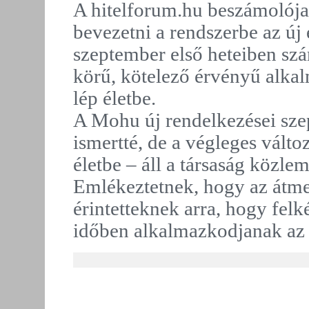
A hitelforum.hu beszámolója
bevezetni a rendszerbe az új 
szeptember első heteiben szá
körű, kötelező érvényű alkal
lép életbe.
A Mohu új rendelkezései sze
ismertté, de a végleges vált
életbe – áll a társaság közl
Emlékeztetnek, hogy az átmen
érintetteknek arra, hogy felk
időben alkalmazkodjanak az ú