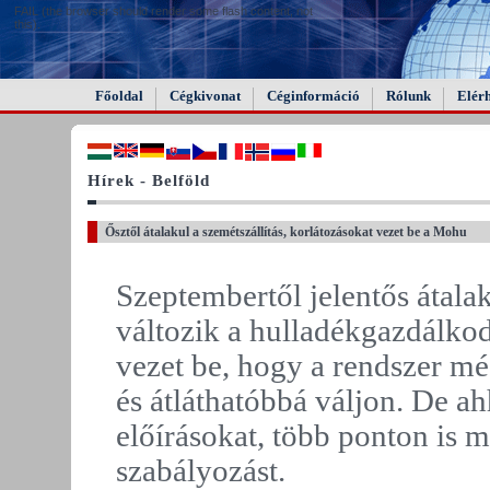
FAIL (the browser should render some flash content, not
this).
Főoldal
Cégkivonat
Céginformáció
Rólunk
Elér
Hírek - Belföld
Ősztől átalakul a szemétszállítás, korlátozásokat vezet be a Mohu
Szeptembertől jelentős átala
változik a hulladékgazdálkod
vezet be, hogy a rendszer m
és átláthatóbbá váljon. De a
előírásokat, több ponton is m
szabályozást.