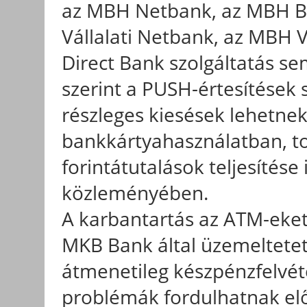
az MBH Netbank, az MBH B
Vállalati Netbank, az MBH V
Direct Bank szolgáltatás se
szerint a PUSH-értesítése
részleges kiesések lehetnek
bankkártyahasználatban, t
forintátutalások teljesítése
közleményében.
A karbantartás az ATM-eket 
MKB Bank által üzemeltete
átmenetileg készpénzfelvéte
problémák fordulhatnak el