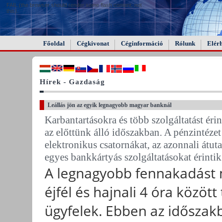
FAIL (the browser should render some flash content, not
this).
Főoldal
Cégkivonat
Céginformáció
Rólunk
Elér
Hírek - Gazdaság
Leállás jön az egyik legnagyobb magyar banknál
Karbantartásokra és több szolgáltatást ér
az előttünk álló időszakban. A pénzintézet 
elektronikus csatornákat, az azonnali átu
egyes bankkártyás szolgáltatásokat érinti
A legnagyobb fennakadást 
éjfél és hajnali 4 óra között
ügyfelek. Ebben az időszak