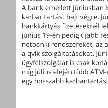
A bank emellett júniusban 
karbantartást hajt végre. Jú
bankkártyás fizetéseknél l
június 19-én pedig újabb rés
netbanki rendszereket, az a
a qvik szolgáltatásokat. Jún
ügyfélszolgálat is csak korl
míg július elején több ATM-
egy hosszabb karbantartási