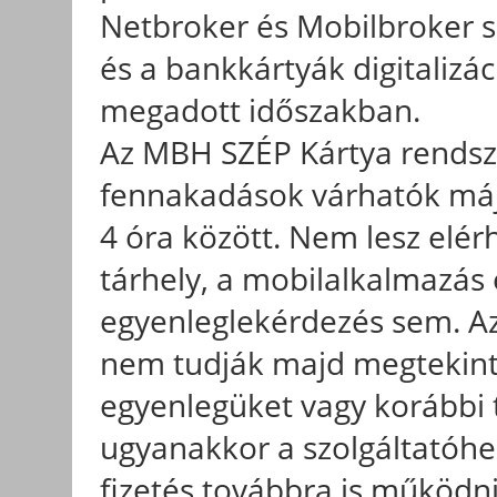
Netbroker és Mobilbroker szo
és a bankkártyák digitalizáci
megadott időszakban.
Az MBH SZÉP Kártya rendsz
fennakadások várhatók máju
4 óra között. Nem lesz elér
tárhely, a mobilalkalmazás 
egyenleglekérdezés sem. Az 
nem tudják majd megtekinte
egyenlegüket vagy korábbi 
ugyanakkor a szolgáltatóhe
fizetés továbbra is működni