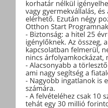
korhatár nélkül igényel
vagy gyermekvállalás, és
elérhető. Ezután négy po
Otthon Start Programnak
- Biztonság: a hitel 25 é
igénylőknek. Az összeg, a
kapcsolatban felmerül, n
nincs árfolyamkockázat, 
- Alacsonyabb a törlesztőr
ami nagy segítség a fiata
- Nagyobb ingatlanok is e
számára.
- A felvételéhez csak 10 
tehát egy 30 millió forint