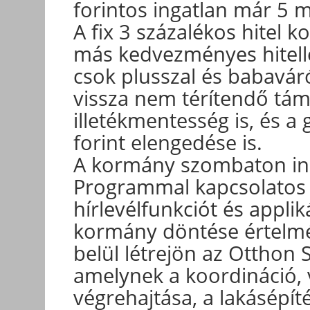
forintos ingatlan már 5 mi
A fix 3 százalékos hitel 
más kedvezményes hitellel
csok plusszal és babaváró
vissza nem térítendő tá
illetékmentesség is, és a
forint elengedése is.
A kormány szombaton indí
Programmal kapcsolatos 
hírlevélfunkciót és appliká
kormány döntése értelmé
belül létrejön az Otthon 
amelynek a koordináció, 
végrehajtása, a lakásépít