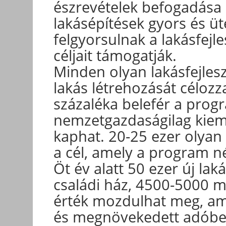
észrevételek befogadása a
lakásépítések gyors és ü
felgyorsulnak a lakásfej
céljait támogatják.
Minden olyan lakásfejles
lakás létrehozását célozz
százaléka belefér a prog
nemzetgazdaságilag kiem
kaphat. 20-25 ezer olyan 
a cél, amely a program 
Öt év alatt 50 ezer új lak
családi ház, 4500-5000 mi
érték mozdulhat meg, am
és megnövekedett adóbevé