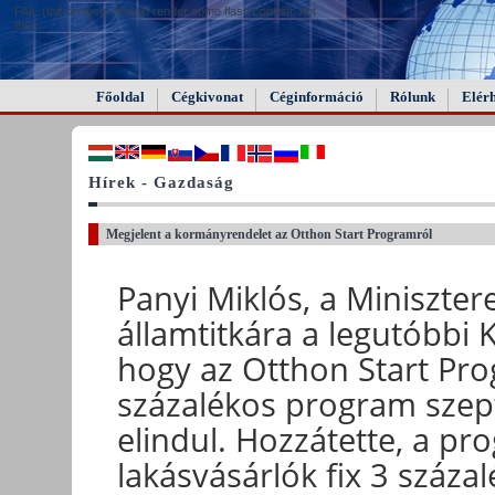
FAIL (the browser should render some flash content, not
this).
Főoldal
Cégkivonat
Céginformáció
Rólunk
Elér
Hírek - Gazdaság
Megjelent a kormányrendelet az Otthon Start Programról
Panyi Miklós, a Miniszte
államtitkára a legutóbbi
hogy az Otthon Start Prog
százalékos program szep
elindul. Hozzátette, a pr
lakásvásárlók fix 3 százal