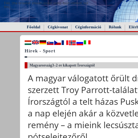
FAIL (the browser should render some flash content, not
this).
Főoldal
Cégkivonat
Céginformáció
Rólunk
Elér
Hírek - Sport
Magyarország3–2-re kikapott Írországtól
A magyar válogatott őrült 
szerzett Troy Parrott-találat
Írországtól a telt házas Pus
a nap elején akár a közvetlen
remény – a mieink lecsúszta
pótselejtezőről.