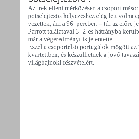
Az írek elleni mérkőzésen a csoport másod
pótselejtezős helyezéshez elég lett volna e
vezettek, ám a 96. percben – túl az előre j
Parrott találatával 3–2-es hátrányba kerü
már a végeredményt is jelentette.
Ezzel a csoportelső portugálok mögött az 
kvartettben, és készülhetnek a jövő tavasz
világbajnoki részvételért.