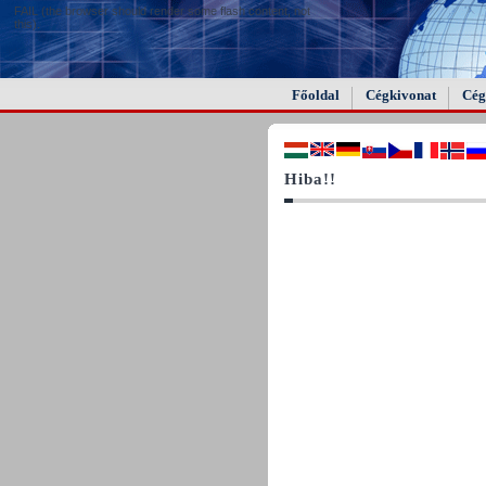
FAIL (the browser should render some flash content, not
this).
Főoldal
Cégkivonat
Cég
Hiba!!