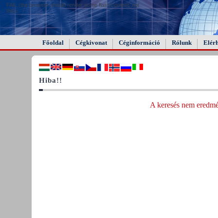
FAIL (the browser should render some flash content, not
this).
Főoldal
Cégkivonat
Céginformáció
Rólunk
Elér
Hiba!!
A keresés nem eredmén