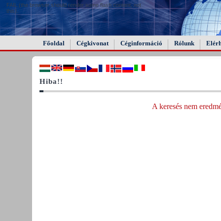
FAIL (the browser should render some flash content, not
this).
Főoldal
Cégkivonat
Céginformáció
Rólunk
Elér
Hiba!!
A keresés nem eredmén