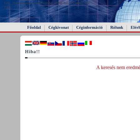
FAIL (the browser should render some flash content, not
this).
Főoldal
Cégkivonat
Céginformáció
Rólunk
Elér
Hiba!!
A keresés nem eredmén