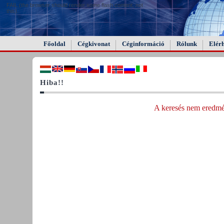
FAIL (the browser should render some flash content, not
this).
Főoldal
Cégkivonat
Céginformáció
Rólunk
Elér
Hiba!!
A keresés nem eredmén