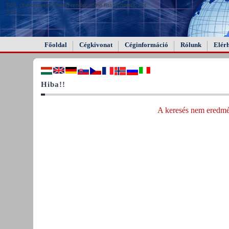
FAIL (the browser should render some flash content, not
this).
Főoldal
Cégkivonat
Céginformáció
Rólunk
Elér
Hiba!!
A keresés nem eredmén