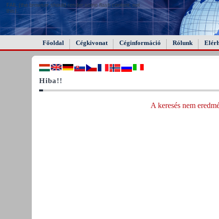
FAIL (the browser should render some flash content, not
this).
Főoldal
Cégkivonat
Céginformáció
Rólunk
Elér
Hiba!!
A keresés nem eredmén