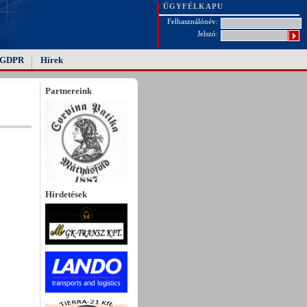
ÜGYFÉLKAPU
Felhasználónév:
Jelszó:
GDPR
Hírek
Partnereink
Hirdetések