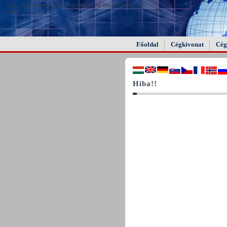
FAIL (the browser should render some flash content, not
this).
Főoldal
Cégkivonat
Cég
Hiba!!