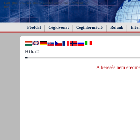
FAIL (the browser should render some flash content, not
this).
Főoldal
Cégkivonat
Céginformáció
Rólunk
Elér
Hiba!!
A keresés nem eredmén