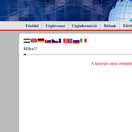
FAIL (the browser should render some flash content, not
this).
Főoldal
Cégkivonat
Céginformáció
Rólunk
Elér
Hiba!!
A keresés nem eredmén