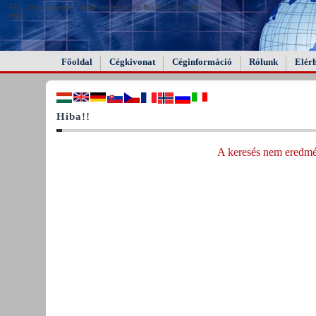
FAIL (the browser should render some flash content, not
this).
Főoldal
Cégkivonat
Céginformáció
Rólunk
Elér
Hiba!!
A keresés nem eredmén