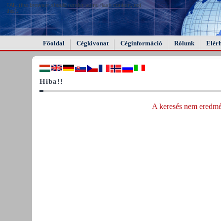
FAIL (the browser should render some flash content, not
this).
Főoldal
Cégkivonat
Céginformáció
Rólunk
Elér
Hiba!!
A keresés nem eredmén