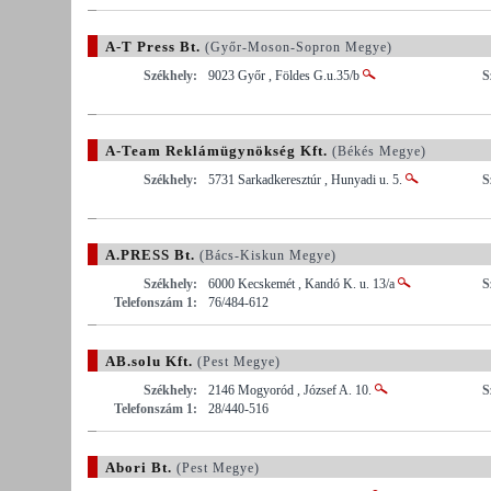
A-T Press Bt.
(Győr-Moson-Sopron Megye)
Székhely:
9023 Győr , Földes G.u.35/b
S
A-Team Reklámügynökség Kft.
(Békés Megye)
Székhely:
5731 Sarkadkeresztúr , Hunyadi u. 5.
S
A.PRESS Bt.
(Bács-Kiskun Megye)
Székhely:
6000 Kecskemét , Kandó K. u. 13/a
S
Telefonszám 1:
76/484-612
AB.solu Kft.
(Pest Megye)
Székhely:
2146 Mogyoród , József A. 10.
S
Telefonszám 1:
28/440-516
Abori Bt.
(Pest Megye)