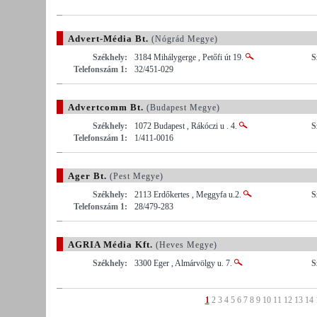
Advert-Média Bt.
(Nógrád Megye)
Székhely:
3184 Mihálygerge , Petőfi út 19.
S
Telefonszám 1:
32/451-029
Advertcomm Bt.
(Budapest Megye)
Székhely:
1072 Budapest , Rákóczi u . 4.
S
Telefonszám 1:
1/411-0016
Ager Bt.
(Pest Megye)
Székhely:
2113 Erdőkertes , Meggyfa u.2.
S
Telefonszám 1:
28/479-283
AGRIA Média Kft.
(Heves Megye)
Székhely:
3300 Eger , Almárvölgy u. 7.
S
1
2
3
4
5
6
7
8
9
10
11
12
13
14