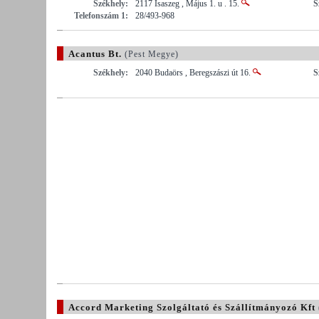
Székhely:
2117 Isaszeg , Május 1. u . 15.
S
Telefonszám 1:
28/493-968
Acantus Bt.
(Pest Megye)
Székhely:
2040 Budaörs , Beregszászi út 16.
S
Accord Marketing Szolgáltató és Szállítmányozó Kft