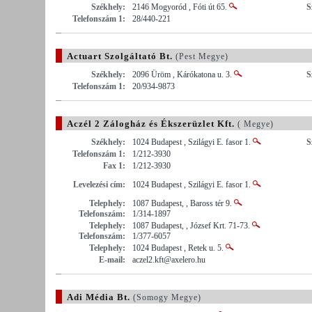
Székhely:
2146 Mogyoród , Fóti út 65.
S
Telefonszám 1:
28/440-221
Actuart Szolgáltató Bt.
(Pest Megye)
Székhely:
2096 Üröm , Kárókatona u. 3.
S
Telefonszám 1:
20/934-9873
Aczél 2 Zálogház és Ékszerüzlet Kft.
( Megye)
Székhely:
1024 Budapest , Szilágyi E. fasor 1.
S
Telefonszám 1:
1/212-3930
Fax 1:
1/212-3930
Levelezési cím:
1024 Budapest , Szilágyi E. fasor 1.
Telephely:
1087 Budapest, , Baross tér 9.
Telefonszám:
1/314-1897
Telephely:
1087 Budapest, , József Krt. 71-73.
Telefonszám:
1/377-6057
Telephely:
1024 Budapest , Retek u. 5.
E-mail:
aczel2.kft@axelero.hu
Adi Média Bt.
(Somogy Megye)