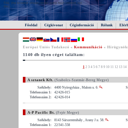
FAIL (the browser should render some flash content, not
this).
Főoldal
Cégkivonat
Céginformáció
Rólunk
Elér
Európai Uniós Tudakozó «
Kommunikáció
« Hírügynöks
1140 db ilyen céget találtam:
1
2
3
4
5
6
7
8
9
10
11
12
13
14
A sztanek Kft.
(Szabolcs-Szatmár-Bereg Megye)
Székhely:
4400 Nyíregyháza , Malom u. 6.
S
Telefonszám 1:
42/426-015
Telefonszám 2:
42/426-014
A-P Pacific Bt.
(Fejér Megye)
Székhely:
8143 Sárszentmihály , Arany J.u. 58.
S
Telefonszám 1:
22/341-558