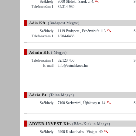
Székhely:
8600 Siófok , Sarok u. 4.
S
Telefonszám 1:
84/314-939
Adis Kft.
(Budapest Megye)
Székhely:
1119 Budapest , Fehérvári út 113.
S
Telefonszám 1:
1/204-6466
Admin Kft
( Megye)
Telefonszám 1:
32/123-456
S
E-mail:
info@eutudakozo.hu
Adria Bt.
(Tolna Megye)
Székhely:
7100 Szekszárd , Újfalussy u. 14.
S
ADVER-INVEST Kft.
(Bács-Kiskun Megye)
Székhely:
6400 Kiskunhalas , Virág u. 40.
S