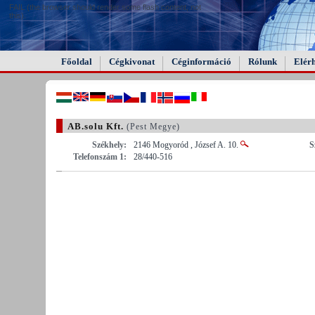
FAIL (the browser should render some flash content, not
this).
Főoldal
Cégkivonat
Céginformáció
Rólunk
Elér
AB.solu Kft.
(Pest Megye)
Székhely:
2146 Mogyoród , József A. 10.
S
Telefonszám 1:
28/440-516