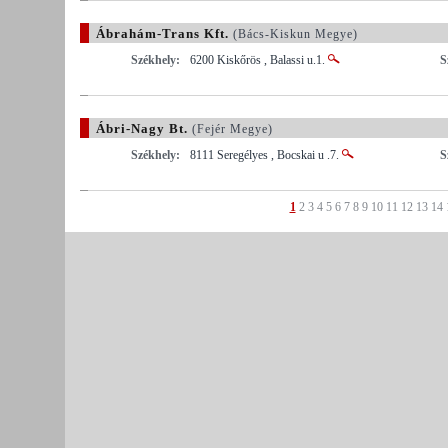
Ábrahám-Trans Kft.
(Bács-Kiskun Megye)
Székhely:
6200 Kiskőrös , Balassi u.1.
S
Ábri-Nagy Bt.
(Fejér Megye)
Székhely:
8111 Seregélyes , Bocskai u .7.
S
1
2
3
4
5
6
7
8
9
10
11
12
13
14