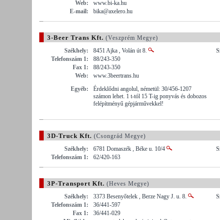
Web:
www.bi-ka.hu
E-mail:
bika@axelero.hu
3-Beer Trans Kft.
(Veszprém Megye)
Székhely:
8451 Ajka , Volán út 8.
S
Telefonszám 1:
88/243-350
Fax 1:
88/243-350
Web:
www.3beertrans.hu
Egyéb:
Érdeklődni angolul, németül: 30/456-1207
számon lehet. 1 t-tól 15 T-ig ponyvás és dobozos
felépítményű gépjárművekkel!
3D-Truck Kft.
(Csongrád Megye)
Székhely:
6781 Domaszék , Béke u. 10/4
S
Telefonszám 1:
62/420-163
3P-Transport Kft.
(Heves Megye)
Székhely:
3373 Besenyőtelek , Berze Nagy J. u. 8.
S
Telefonszám 1:
36/441-597
Fax 1:
36/441-029