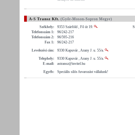
A-S Transz Kft.
(Győr-Moson-Sopron Megye)
Székhely:
9353 Szárföld , Fő út 19.
S
Telefonszám 1:
96/242-217
Telefonszám 2:
96/595-216
Fax 1:
96/242-217
Levelezési cím:
9330 Kapuvár , Arany J. u. 55/a.
Telephely:
9330 Kapuvár , Arany J. u. 55/a.
E-mail:
astransz@invitel.hu
Egyéb:
Speciális silós fuvarozást vállalunk!