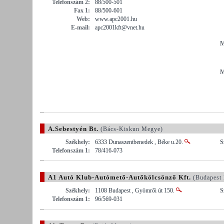
Telefonszám 2:
88/500-501
Fax 1:
88/500-601
Web:
www.apc2001.hu
E-mail:
apc2001kft@vnet.hu
M
M
A.Sebestyén Bt.
(Bács-Kiskun Megye)
Székhely:
6333 Dunaszentbenedek , Béke u.20.
S
Telefonszám 1:
78/416-073
A1 Autó Klub-Autómető-Autőkölcsönző Kft.
(Budapest
Székhely:
1108 Budapest , Gyömrői út 150.
S
Telefonszám 1:
96/569-031