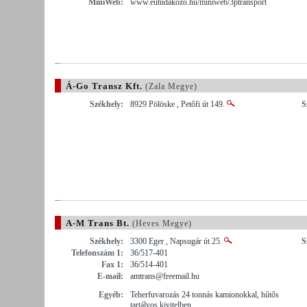
MiniWeb:
www.eutudakozo.hu/miniweb/3ptransport
Á-Go Transz Kft.
(Zala Megye)
Székhely:
8929 Pölöske , Petőfi út 149.
S
A-M Trans Bt.
(Heves Megye)
Székhely:
3300 Eger , Napsugár út 25.
S
Telefonszám 1:
36/517-401
Fax 1:
36/514-401
E-mail:
amtrans@freemail.hu
Egyéb:
Teherfuvarozás 24 tonnás kamionokkal, hűtős
tartályos kivitelben.