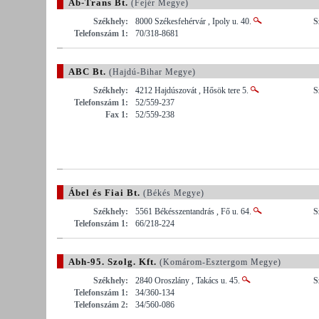
Ab-Trans Bt.
(Fejér Megye)
Székhely:
8000 Székesfehérvár , Ipoly u. 40.
S
Telefonszám 1:
70/318-8681
ABC Bt.
(Hajdú-Bihar Megye)
Székhely:
4212 Hajdúszovát , Hősök tere 5.
S
Telefonszám 1:
52/559-237
Fax 1:
52/559-238
Ábel és Fiai Bt.
(Békés Megye)
Székhely:
5561 Békésszentandrás , Fő u. 64.
S
Telefonszám 1:
66/218-224
Abh-95. Szolg. Kft.
(Komárom-Esztergom Megye)
Székhely:
2840 Oroszlány , Takács u. 45.
S
Telefonszám 1:
34/360-134
Telefonszám 2:
34/560-086