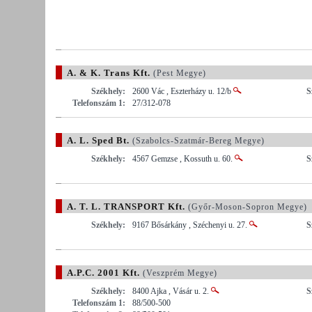
A. & K. Trans Kft.
(Pest Megye)
Székhely:
2600 Vác , Eszterházy u. 12/b
S
Telefonszám 1:
27/312-078
A. L. Sped Bt.
(Szabolcs-Szatmár-Bereg Megye)
Székhely:
4567 Gemzse , Kossuth u. 60.
S
A. T. L. TRANSPORT Kft.
(Győr-Moson-Sopron Megye)
Székhely:
9167 Bősárkány , Széchenyi u. 27.
S
A.P.C. 2001 Kft.
(Veszprém Megye)
Székhely:
8400 Ajka , Vásár u. 2.
S
Telefonszám 1:
88/500-500