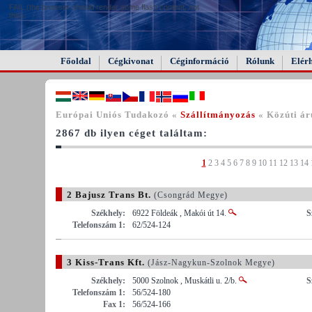
FAIL (the browser should render some flash content, not
this).
Főoldal
Cégkivonat
Céginformáció
Rólunk
Elér
Európai Uniós Tudakozó «
Szállítmányozás
« Közúti ár
2867 db ilyen céget találtam:
1
2
3
4
5
6
7
8
9
10
11
12
13
14
2 Bajusz Trans Bt.
(Csongrád Megye)
Székhely:
6922 Földeák , Makói út 14.
S
Telefonszám 1:
62/524-124
3 Kiss-Trans Kft.
(Jász-Nagykun-Szolnok Megye)
Székhely:
5000 Szolnok , Muskátli u. 2/b.
S
Telefonszám 1:
56/524-180
Fax 1:
56/524-166