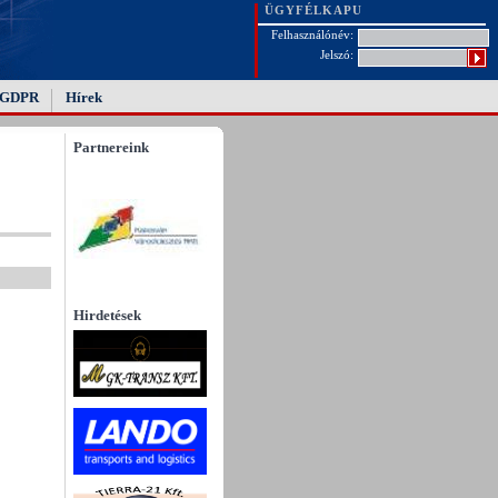
ÜGYFÉLKAPU
Felhasználónév:
Jelszó:
GDPR
Hírek
Partnereink
Hirdetések