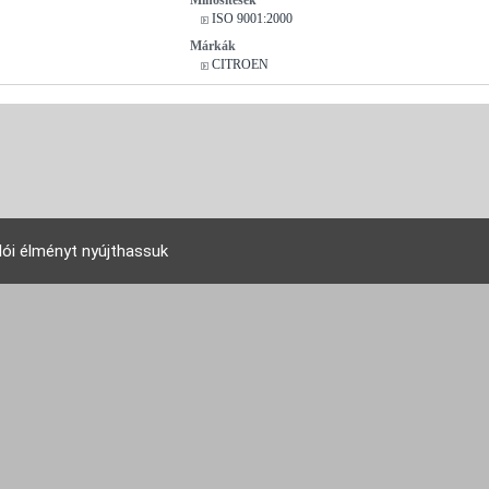
ISO 9001:2000
Márkák
CITROEN
lói élményt nyújthassuk
EU Tudakozó Kft. 2007 © - All rights reserved!