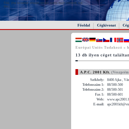
FAIL (the browser should render some flash content, not
this).
Főoldal
Cégkivonat
Cég
Európai Uniós Tudakozó « h
13 db ilyen céget találta
A.P.C. 2001 Kft.
(Veszprém
Székhely:
8400 Ajka , Vás
Telefonszám 1:
88/500-500
Telefonszám 2:
88/500-501
Fax 1:
88/500-601
Web:
www.apc2001.
E-mail:
apc2001kft@vn