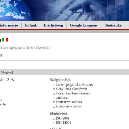
információ
Rólunk
Elérhetőség
Google kampány
Statisztika
aszongépjármű értékesítés
m:
 Megye)
ár u. 2.
Szolgáltatások
haszongépjármű értékesítés
hidraulikus alkatrészek
hidraulikus berendezések
autódaru
hu
konténeres szállítás
et.hu
kommunális gépek
Minősítések
ISO 9001
ISO 14001