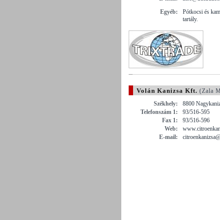
Egyéb:
Pótkocsi és kam
tartály.
Volán Kanizsa Kft.
(Zala 
Székhely:
8800 Nagykanizs
Telefonszám 1:
93/516-595
Fax 1:
93/516-596
Web:
www.citroenkan
E-mail:
citroenkanizsa@