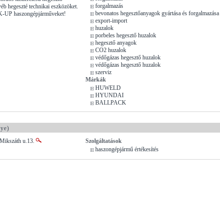
forgalmazás
yéb hegeszté technikai eszközöket.
bevonatos hegesztőanyagok gyártása és forgalmazása
K-UP haszongépjárműveket!
export-import
huzalok
porbeles hegesztő huzalok
hegesztő anyagok
CO2 huzalok
védőgázas hegesztő huzalok
védőgázas hegesztő huzalok
szerviz
Márkák
HUWELD
HYUNDAI
BALLPACK
ye)
 Mikszáth u.13.
Szolgáltatások
haszongépjármű értékesítés