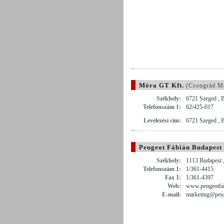
Móra GT Kft.
(Csongrád M
Székhely:
6721 Szeged , B
Telefonszám 1:
62/425-017
Levelezési cím:
6721 Szeged , B
Peugeot Fábián Budapest
Székhely:
1113 Budapest ,
Telefonszám 1:
1/361-4415
Fax 1:
1/361-4397
Web:
www.peugeotfa
E-mail:
marketing@peug