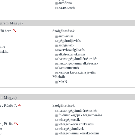
autóflotta
kárrendezés
prém Megye)
/50 hrsz.
Szolgáltatások
autójavítás
gépjárműjavítás
szolgáltató
.hu
szervízszolgáltatás
tel.hu
alkatrészértékesítés
haszongépjármű értékesítés
haszongépjármű alkatrészek
kamionmentés
kamion karosszéria javítás
Márkák
MAN
un Megye)
e , Közös 7.
Szolgáltatások
haszongépjármű értékesítés
földmunkagépek forgalmazása
tehergépkocsik
 , Pf. 84.
tehergépkocsi értékesítés
tehergépjárművek
hu
tehergépjármű kereskedelem
hu