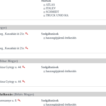
Márkák
ATLAS
ITALEV
SCHMIDT
TRUCK UNIO Kft.
egye)
eg , Kaszaházi út 21e.
Szolgáltatások
haszongépjármű értékesítés
eg , Kaszaházi út 21e.
Bihar Megye)
Dózsa György u. 44.
Szolgáltatások
haszongépjármű értékesítés
Dózsa György u. 44.
lalkozás
(Békés Megye)
ereszenye u. 8.
Szolgáltatások
haszongépjármű értékesítés