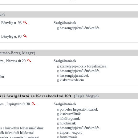
ye)
 Bánylég u. 98.
Szolgáltatások
haszongépjármű értékesítés
 Bánylég u. 98.
atmár-Bereg Megye)
a , Nárcisz út 20.
Szolgáltatások
személygépkocsik forgalmazása
haszongépjármű értékesítés
haszongépjárművek
.hu
kiskereskedelem
ri Szolgáltató és Kereskedelmi Kft.
(Fejér Megye)
s , Papírgyári út 30.
Szolgáltatások
porbeles hegesztő huzalok
kisáruszállítók
hűtőfurgonok
hűtőkocsik
haszongépjármű értékesítés
és a közvetlen felhasználókhoz.
import - export
lők üzletkötői hálózattal.
forgalmazás
ordós kiszerelésű hegesztő