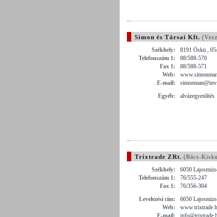
Simon és Társai Kft.
(Vesz
Székhely:
8191 Öskü , 05
Telefonszám 1:
88/588-570
Fax 1:
88/588-571
Web:
www.simonman
E-mail:
simonman@invi
Egyéb:
alvázegyenlítés
Trixtrade ZRt.
(Bács-Kisk
Székhely:
6050 Lajosmizs
Telefonszám 1:
76/555-247
Fax 1:
76/356-304
Levelezési cím:
6050 Lajosmizse
Web:
www.trixtrade.
E-mail:
info@trixtrade.