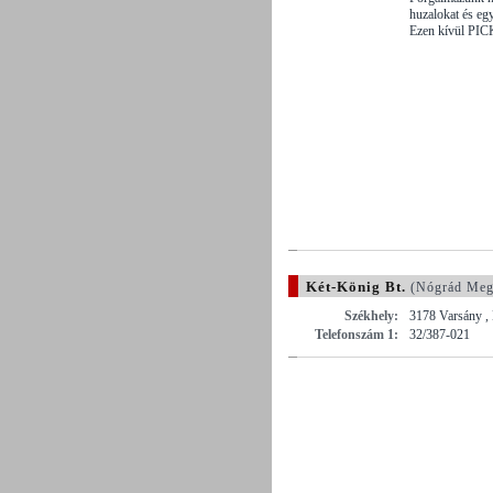
huzalokat és eg
Ezen kívül PIC
Két-König Bt.
(Nógrád Meg
Székhely:
3178 Varsány ,
Telefonszám 1:
32/387-021