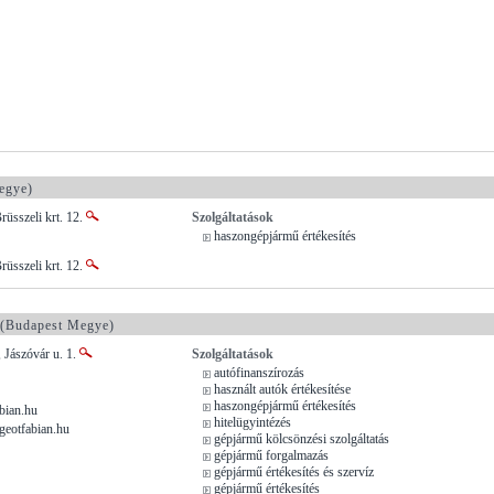
egye)
rüsszeli krt. 12.
Szolgáltatások
haszongépjármű értékesítés
rüsszeli krt. 12.
(Budapest Megye)
 Jászóvár u. 1.
Szolgáltatások
autófinanszírozás
használt autók értékesítése
haszongépjármű értékesítés
bian.hu
hitelügyintézés
eotfabian.hu
gépjármű kölcsönzési szolgáltatás
gépjármű forgalmazás
gépjármű értékesítés és szervíz
gépjármű értékesítés