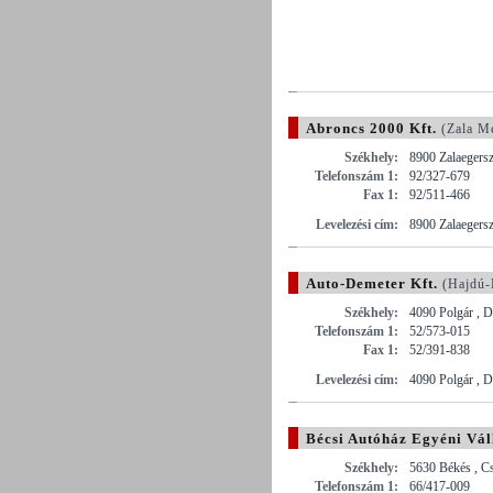
Abroncs 2000 Kft.
(Zala M
Székhely:
8900 Zalaegersz
Telefonszám 1:
92/327-679
Fax 1:
92/511-466
Levelezési cím:
8900 Zalaegersz
Auto-Demeter Kft.
(Hajdú-
Székhely:
4090 Polgár , 
Telefonszám 1:
52/573-015
Fax 1:
52/391-838
Levelezési cím:
4090 Polgár , 
Bécsi Autóház Egyéni Vál
Székhely:
5630 Békés , Cs
Telefonszám 1:
66/417-009