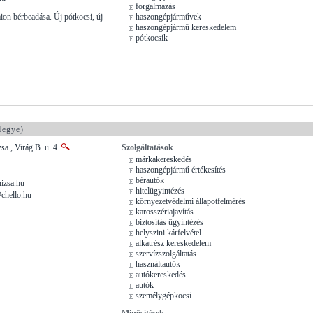
forgalmazás
ion bérbeadása. Új pótkocsi, új
haszongépjárművek
haszongépjármű kereskedelem
pótkocsik
Megye)
a , Virág B. u. 4.
Szolgáltatások
márkakereskedés
haszongépjármű értékesítés
bérautók
izsa.hu
hitelügyintézés
chello.hu
környezetvédelmi állapotfelmérés
karosszériajavítás
biztosítás ügyintézés
helyszini kárfelvétel
alkatrész kereskedelem
szervízszolgáltatás
használtautók
autókereskedés
autók
személygépkocsi
Minősítések