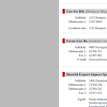
Car-Go Kft.
(Budapest Meg
Székhely:
1225 Budapest ,
Telefonszám 1:
1/207-8010
Levelezési cím:
1225 Budapest ,
Focus-Car Bt.
(Szabolcs-Sz
Székhely:
4400 Nyíregyház
Telefonszám 1:
42/596-761
Fax 1:
42/491-082
E-mail:
focuscar@netra
Huweld Export Import Ipa
Székhely:
2400 Dunaújváro
Telefonszám 1:
25/504-240,
Telefonszám 2:
25/504-241
Fax 1:
25/411-453
Egyéb:
Direkt értékesít
Területi képvise
Forgalmazunk h