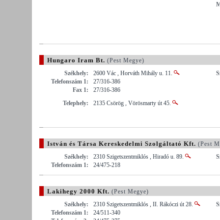
M
Hungaro Iram Bt.
(Pest Megye)
Székhely:
2600 Vác , Horváth Mihály u. 11.
S
Telefonszám 1:
27/316-386
Fax 1:
27/316-386
Telephely:
2135 Csörög , Vörösmarty út 45.
István és Társa Kereskedelmi Szolgáltató Kft.
(Pest M
Székhely:
2310 Szigetszentmiklós , Hiradó u. 89.
S
Telefonszám 1:
24/475-218
Lakihegy 2000 Kft.
(Pest Megye)
Székhely:
2310 Szigetszentmiklós , II. Rákóczi út 28.
S
Telefonszám 1:
24/511-340