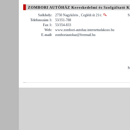
ZOMBORI AUTÓHÁZ Kereskedelmi és Szolgáltató Kf
Székhely:
2750 Nagykőrös , Ceglédi út 21/c.
S
Telefonszám 1:
53/351-788
Fax 1:
53/354-833
Web:
www.zombori-autohaz.internettudakozo.hu
E-mail:
zomboriautohaz@freemail.hu
M