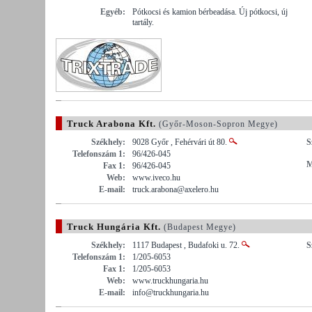
Egyéb:
Pótkocsi és kamion bérbeadása. Új pótkocsi, új
tartály.
Truck Arabona Kft.
(Győr-Moson-Sopron Megye)
Székhely:
9028 Győr , Fehérvári út 80.
S
Telefonszám 1:
96/426-045
M
Fax 1:
96/426-045
Web:
www.iveco.hu
E-mail:
truck.arabona@axelero.hu
Truck Hungária Kft.
(Budapest Megye)
Székhely:
1117 Budapest , Budafoki u. 72.
S
Telefonszám 1:
1/205-6053
Fax 1:
1/205-6053
Web:
www.truckhungaria.hu
E-mail:
info@truckhungaria.hu