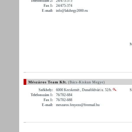
Telefonszám 2:
24/475-375
Fax 1:
24/475-374
E-mail:
info@lakihegy2000.eu
M
Mészáros Team Kft.
(Bács-Kiskun Megye)
Székhely:
6000 Kecskemét , Dunaföldvári u. 52/b.
S
Telefonszám 1:
76/702-684
Fax 1:
76/702-688
E-mail:
meszaros.fenyezo@freemail.hu