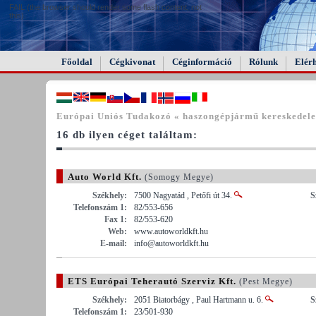
FAIL (the browser should render some flash content, not
this).
Főoldal
Cégkivonat
Céginformáció
Rólunk
Elér
Európai Uniós Tudakozó « haszongépjármű kereskedel
16 db ilyen céget találtam:
Auto World Kft.
(Somogy Megye)
Székhely:
7500 Nagyatád , Petőfi út 34.
S
Telefonszám 1:
82/553-656
Fax 1:
82/553-620
Web:
www.autoworldkft.hu
E-mail:
info@autoworldkft.hu
ETS Európai Teherautó Szerviz Kft.
(Pest Megye)
Székhely:
2051 Biatorbágy , Paul Hartmann u. 6.
S
Telefonszám 1:
23/501-930