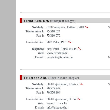
Trend-Autó Kft.
(Budapest Megye)
Székhely:
8200 Veszprém , Csillag u. 20/d.
S
Telefonszám 1:
75/510-024
Fax 1:
75/310-079
Levelezési cím:
7031 Paks , Pf. 1.
Telephely:
7031 Paks , Tolnai út 145.
Web:
www.trendauto.hu
E-mail:
trendauto@t-online.hu
M
Trixtrade ZRt.
(Bács-Kiskun Megye)
Székhely:
6050 Lajosmizse , Közös 7.
S
Telefonszám 1:
76/555-247
Fax 1:
76/356-304
Levelezési cím:
6050 Lajosmizse , Pf. 84.
Web:
www.trixtrade.hu
E-mail:
info@trixtrade.hu