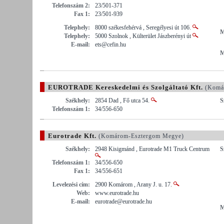
Telefonszám 2:
23/501-371
Fax 1:
23/501-939
Telephely:
8000 székesfehérvá , Seregélyesi út 106.
M
Telephely:
5000 Szolnok , Külterület Jászberényi út
E-mail:
ets@cefin.hu
M
EUROTRADE Kereskedelmi és Szolgáltató Kft.
(Komár
Székhely:
2854 Dad , Fő utca 54.
S
Telefonszám 1:
34/556-650
Eurotrade Kft.
(Komárom-Esztergom Megye)
Székhely:
2948 Kisigmánd , Eurotrade M1 Truck Centrum
S
Telefonszám 1:
34/556-650
Fax 1:
34/556-651
Levelezési cím:
2900 Komárom , Arany J. u. 17.
Web:
www.eurotrade.hu
E-mail:
eurotrade@eurotrade.hu
M