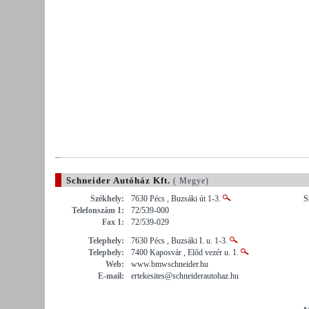
Schneider Autóház Kft.
( Megye)
Székhely:
7630 Pécs , Buzsáki út 1-3.
S
Telefonszám 1:
72/539-000
Fax 1:
72/539-029
Telephely:
7630 Pécs , Buzsáki I. u. 1-3.
Telephely:
7400 Kaposvár , Előd vezér u. 1.
Web:
www.bmwschneider.hu
E-mail:
ertekesites@schneiderautohaz.hu