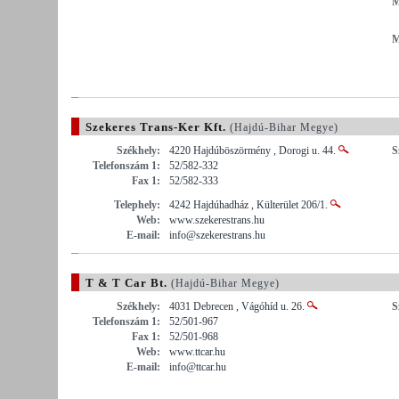
M
M
Szekeres Trans-Ker Kft.
(Hajdú-Bihar Megye)
Székhely:
4220 Hajdúböszörmény , Dorogi u. 44.
S
Telefonszám 1:
52/582-332
Fax 1:
52/582-333
Telephely:
4242 Hajdúhadház , Külterület 206/1.
Web:
www.szekerestrans.hu
E-mail:
info@szekerestrans.hu
T & T Car Bt.
(Hajdú-Bihar Megye)
Székhely:
4031 Debrecen , Vágóhíd u. 26.
S
Telefonszám 1:
52/501-967
Fax 1:
52/501-968
Web:
www.ttcar.hu
E-mail:
info@ttcar.hu