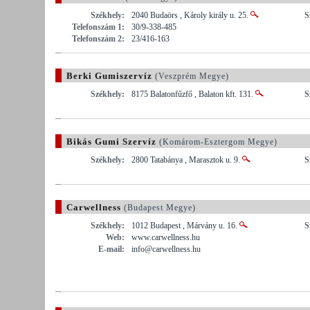
Székhely:
2040 Budaörs , Károly király u. 25.
S
Telefonszám 1:
30/9-338-485
Telefonszám 2:
23/416-163
Berki Gumiszervíz
(Veszprém Megye)
Székhely:
8175 Balatonfűzfő , Balaton kft. 131.
S
Bikás Gumi Szervíz
(Komárom-Esztergom Megye)
Székhely:
2800 Tatabánya , Marasztok u. 9.
S
Carwellness
(Budapest Megye)
Székhely:
1012 Budapest , Márvány u. 16.
S
Web:
www.carwellness.hu
E-mail:
info@carwellness.hu