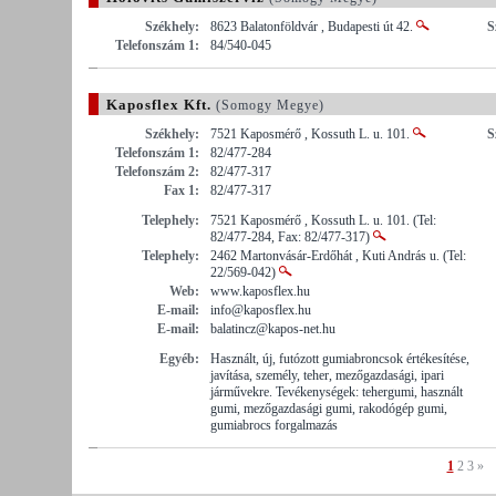
Székhely:
8623 Balatonföldvár , Budapesti út 42.
S
Telefonszám 1:
84/540-045
Kaposflex Kft.
(Somogy Megye)
Székhely:
7521 Kaposmérő , Kossuth L. u. 101.
S
Telefonszám 1:
82/477-284
Telefonszám 2:
82/477-317
Fax 1:
82/477-317
Telephely:
7521 Kaposmérő , Kossuth L. u. 101. (Tel:
82/477-284, Fax: 82/477-317)
Telephely:
2462 Martonvásár-Erdőhát , Kuti András u. (Tel:
22/569-042)
Web:
www.kaposflex.hu
E-mail:
info@kaposflex.hu
E-mail:
balatincz@kapos-net.hu
Egyéb:
Használt, új, futózott gumiabroncsok értékesítése,
javítása, személy, teher, mezőgazdasági, ipari
járművekre. Tevékenységek: tehergumi, használt
gumi, mezőgazdasági gumi, rakodógép gumi,
gumiabrocs forgalmazás
1
2
3
»