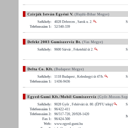
Czirják István Egyéni V.
(Hajdú-Bihar Megye)
Székhely:
4028 Debrecen , Sarok u. 2.
S
Telefonszám 1:
52/340-339
Defekt 2003 Gumiszerviz Bt.
(Vas Megye)
Székhely:
9600 Sárvár , Feketehíd út 2.
S
Delta Co. Kft.
(Budapest Megye)
Székhely:
1118 Budapest , Kelenhegyi út 47/b.
S
Telefonszám 1:
1/436-9436
Egyed-Gumi Kft./Mobil Gumiszervíz
(Győr-Moson-Sop
Székhely:
9028 Győr , Fehérvári út. 80. (ÉPFU telep)
S
Telefonszám 1:
96/422-411
Telefonszám 2:
96/517-720, 20/928-1420
M
Fax 1:
96/424-500
Web:
www.egyed-gumi.hu