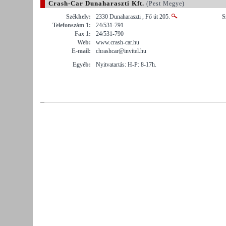
Crash-Car Dunaharaszti Kft.
(Pest Megye)
Székhely:
2330 Dunaharaszti , Fő út 205.
S
Telefonszám 1:
24/531-791
Fax 1:
24/531-790
Web:
www.crash-car.hu
E-mail:
chrashcar@invitel.hu
Egyéb:
Nyitvatartás: H-P: 8-17h.