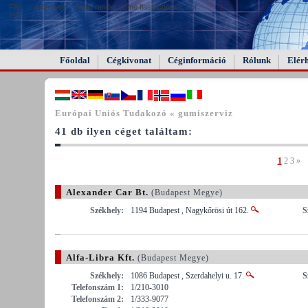
FAIL (the browser should render some flash content, not
this).
Főoldal
Cégkivonat
Céginformáció
Rólunk
Elér
Európai Uniós Tudakozó « gumiszerviz
41 db ilyen céget találtam:
1
2
3
»
Alexander Car Bt.
(Budapest Megye)
Székhely:
1194 Budapest , Nagykőrösi út 162.
S
Alfa-Libra Kft.
(Budapest Megye)
Székhely:
1086 Budapest , Szerdahelyi u. 17.
S
Telefonszám 1:
1/210-3010
Telefonszám 2:
1/333-9077