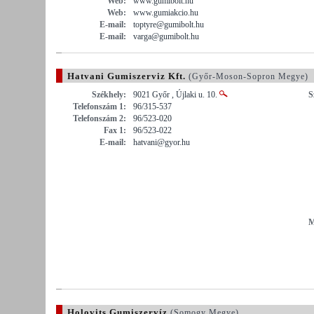
Web:
www.gumibolt.hu
Web:
www.gumiakcio.hu
E-mail:
toptyre@gumibolt.hu
E-mail:
varga@gumibolt.hu
Hatvani Gumiszerviz Kft.
(Győr-Moson-Sopron Megye)
Székhely:
9021 Győr , Újlaki u. 10.
S
Telefonszám 1:
96/315-537
Telefonszám 2:
96/523-020
Fax 1:
96/523-022
E-mail:
hatvani@gyor.hu
M
Holovits Gumiszervíz
(Somogy Megye)