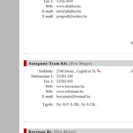
Fax 1:
1/210-3010
Web:
www.alfalibra.hu
E-mail:
info@alfalibra.hu
E-mail:
peugeot8@axelero.hu
M
Autogumi-Team Kft.
(Pest Megye)
Székhely:
2740 Abony , Ceglédi út 76.
S
Telefonszám 1:
53/361-339
Fax 1:
53/562-016
Web:
www.bescarauto.hu
Web:
www.reifenman.hu
E-mail:
bescarauto@freemail.hu
Egyéb:
Ny: H-P: 8-18h., Sz: 8-13h.
Baritone Bt.
(Pest Megye)