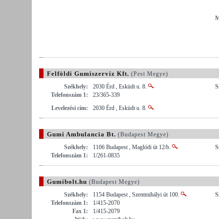
M
Felföldi Gumiszervíz Kft.
(Pest Megye)
Székhely:
2030 Érd , Esküdt u. 8.
S
Telefonszám 1:
23/365-339
Levelezési cím:
2030 Érd , Esküdt u. 8.
Gumi Ambulancia Bt.
(Budapest Megye)
Székhely:
1106 Budapest , Maglódi út 12/b.
S
Telefonszám 1:
1/261-0835
Gumibolt.hu
(Budapest Megye)
Székhely:
1154 Budapest , Szentmihályi út 100.
S
Telefonszám 1:
1/415-2070
Fax 1:
1/415-2079