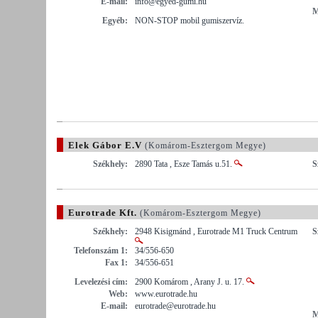
E-mail:
info@egyed-gumi.hu
M
Egyéb:
NON-STOP mobil gumiszervíz.
Elek Gábor E.V
(Komárom-Esztergom Megye)
Székhely:
2890 Tata , Esze Tamás u.51.
S
Eurotrade Kft.
(Komárom-Esztergom Megye)
Székhely:
2948 Kisigmánd , Eurotrade M1 Truck Centrum
S
Telefonszám 1:
34/556-650
Fax 1:
34/556-651
Levelezési cím:
2900 Komárom , Arany J. u. 17.
Web:
www.eurotrade.hu
E-mail:
eurotrade@eurotrade.hu
M