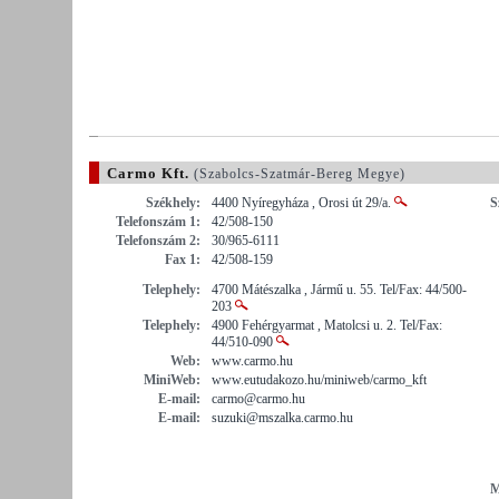
Carmo Kft.
(Szabolcs-Szatmár-Bereg Megye)
Székhely:
4400 Nyíregyháza , Orosi út 29/a.
S
Telefonszám 1:
42/508-150
Telefonszám 2:
30/965-6111
Fax 1:
42/508-159
Telephely:
4700 Mátészalka , Jármű u. 55. Tel/Fax: 44/500-
203
Telephely:
4900 Fehérgyarmat , Matolcsi u. 2. Tel/Fax:
44/510-090
Web:
www.carmo.hu
MiniWeb:
www.eutudakozo.hu/miniweb/carmo_kft
E-mail:
carmo@carmo.hu
E-mail:
suzuki@mszalka.carmo.hu
M