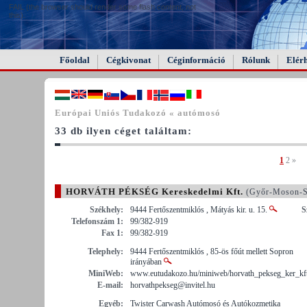
FAIL (the browser should render some flash content, not
this).
Főoldal
Cégkivonat
Céginformáció
Rólunk
Elér
Európai Uniós Tudakozó « autómosó
33 db ilyen céget találtam:
1
2
»
HORVÁTH PÉKSÉG Kereskedelmi Kft.
(Győr-Moson-S
Székhely:
9444 Fertőszentmiklós , Mátyás kir. u. 15.
S
Telefonszám 1:
99/382-919
Fax 1:
99/382-919
Telephely:
9444 Fertőszentmiklós , 85-ös főút mellett Sopron
irányában
MiniWeb:
www.eutudakozo.hu/miniweb/horvath_pekseg_ker_kf
E-mail:
horvathpekseg@invitel.hu
Egyéb:
Twister Carwash Autómosó és Autókozmetika