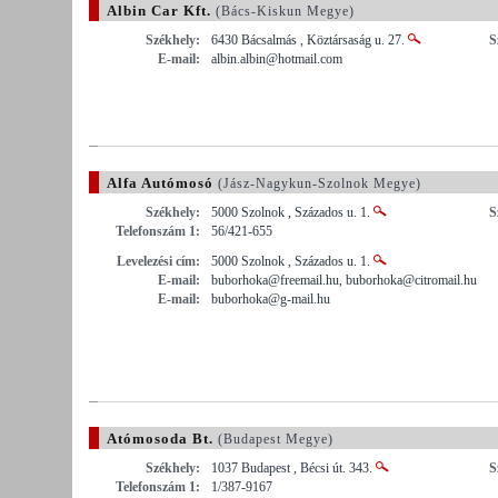
Albin Car Kft.
(Bács-Kiskun Megye)
Székhely:
6430 Bácsalmás , Köztársaság u. 27.
S
E-mail:
albin.albin@hotmail.com
Alfa Autómosó
(Jász-Nagykun-Szolnok Megye)
Székhely:
5000 Szolnok , Százados u. 1.
S
Telefonszám 1:
56/421-655
Levelezési cím:
5000 Szolnok , Százados u. 1.
E-mail:
buborhoka@freemail.hu, buborhoka@citromail.hu
E-mail:
buborhoka@g-mail.hu
Atómosoda Bt.
(Budapest Megye)
Székhely:
1037 Budapest , Bécsi út. 343.
S
Telefonszám 1:
1/387-9167