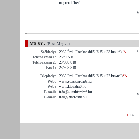
megrendelhető.
M
M6 Kft.
(Pest Megye)
Székhely:
2030 Érd , Fazekas dűlő (6 főút 23 km kő)
S
Telefonszám 1:
23/523-101
Telefonszám 2:
23/368-818
Fax 1:
23/368-818
Telephely:
2030 Érd , Fazekas dűlő (6 főút 23 km-nél)
Web:
www.suzukierdm6.hu
Web:
www.kiaerdm6.hu
E-mail:
info@suzukierdm6.hu
M
E-mail:
info@kiaerdm6.hu
1
2
»