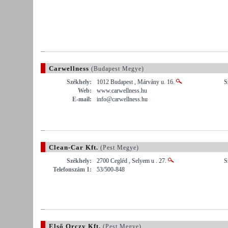
Carwellness
(Budapest Megye)
Székhely:
1012 Budapest , Márvány u. 16.
S
Web:
www.carwellness.hu
E-mail:
info@carwellness.hu
Clean-Car Kft.
(Pest Megye)
Székhely:
2700 Cegléd , Selyem u . 27.
S
Telefonszám 1:
53/500-848
Első Orczy Kft.
(Pest Megye)