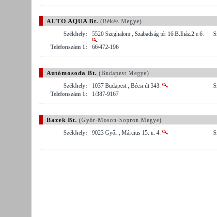
AUTO AQUA Bt.
(Békés Megye)
Székhely:
5520 Szeghalom , Szabadság tér 16.B.Iház.2.e.6.
S
Telefonszám 1:
66/472-196
Autómosoda Bt.
(Budapest Megye)
Székhely:
1037 Budapest , Bécsi út 343.
S
Telefonszám 1:
1/387-9167
Bazek Bt.
(Győr-Moson-Sopron Megye)
Székhely:
9023 Győr , Március 15. u. 4.
S