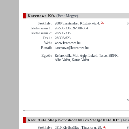
Karenowa Kft.
(Pest Megye)
Székhely:
2000 Szentendre , Kőzúzó köz 4.
S
Telefonszám 1:
26/500-336, 26/500-334
Telefonszám 2:
26/500-335
Fax 1:
26/303-623
Web:
www.karenowa.hu
E-mail:
karenowa@karenowa.hu
Egyéb:
Referenciák: Mol, Agip, Lukoil, Tesco, BRFK,
Alba Volán, Körös Volán
M
Kovi Autó Shop Kereskedelmi és Szolgáltató Kft.
(Jás
Székhely:
5310 Kisújszállás , Táncsics u. 29.
S