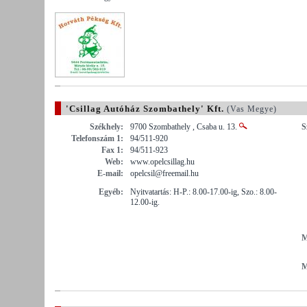
'Csillag Autóház Szombathely' Kft.
(Vas Megye)
Székhely:
9700 Szombathely , Csaba u. 13.
S
Telefonszám 1:
94/511-920
Fax 1:
94/511-923
Web:
www.opelcsillag.hu
E-mail:
opelcsil@freemail.hu
Egyéb:
Nyitvatartás: H-P.: 8.00-17.00-ig, Szo.: 8.00-
12.00-ig.
M
M