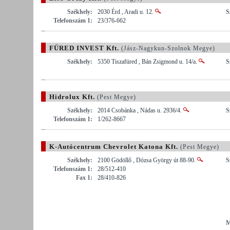
Székhely:
2030 Érd , Aradi u. 12.
S
Telefonszám 1:
23/376-662
FÜRED INVEST Kft.
(Jász-Nagykun-Szolnok Megye)
Székhely:
5350 Tiszafüred , Bán Zsigmond u. 14/a.
S
Hidrolux Kft.
(Pest Megye)
Székhely:
2014 Csobánka , Nádas u. 2936/4.
S
Telefonszám 1:
1/262-8667
K-Autócentrum Chevrolet Katona Kft.
(Pest Megye)
Székhely:
2100 Gödöllő , Dózsa György út 88-90.
S
Telefonszám 1:
28/512-410
Fax 1:
28/410-826
M