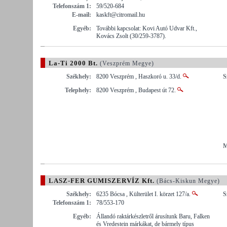
Telefonszám 1:
59/520-684
E-mail:
kaskft@citromail.hu
Egyéb:
További kapcsolat: Kovi Autó Udvar Kft.,
Kovács Zsolt (30/259-3787).
La-Ti 2000 Bt.
(Veszprém Megye)
Székhely:
8200 Veszprém , Haszkoró u. 33/d.
S
Telephely:
8200 Veszprém , Budapest út 72.
M
LASZ-FER GUMISZERVÍZ Kft.
(Bács-Kiskun Megye)
Székhely:
6235 Bócsa , Külterület I. körzet 127/a.
S
Telefonszám 1:
78/553-170
Egyéb:
Állandó raktárkészletről árusítunk Baru, Falken
és Vredestein márkákat, de bármely típus