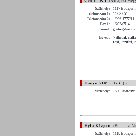
Geotim Kft.
(Budapest Meg
Székhely:
1117 Budapest ,
Telefonszám 1:
1/203-0514
Telefonszám 2:
1/206-1777/11
Fax 1:
1/203-0514
E-mail:
geotim@axelero
Egyéb:
Vállalunk építkez
napi, közületi, i
Hanyu STM. 5 Kft.
(Komár
Székhely:
2800 Tatabánya
Hyla Központ
(Budapest M
Székhely:
1119 Budapest 