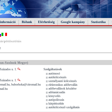
információ
Rólunk
Elérhetőség
Google kampány
Statisztika
rpittisztítás
:
un-Szolnok Megye)
Százados u. 1.
Szolgáltatások
autómosó
autókölcsönzés
Százados u. 1.
személyautó kölcsönzés
mail.hu, buborhoka@citromail.hu
elektronikus adóbevallás
adóbevallások készítése
ail.hu
adótanácsadás
könyvelés
autópolírozás
kárpittisztítás
autókölcsönző szolgáltatás