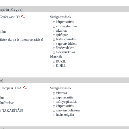
mplén Megye)
 Győri kapu 39.
Szolgáltatások
kárpittisztítás
szőnyegtisztítás
takarítás
l.hu
építőipar
festés-mázolás
ületek durva és finom takarítása!
vagyonvédelem
őrzésvédelem
hidegburkolás
Márkák
BUZIL
KIHLL
e)
, Tompa u. 15/A.
Szolgáltatások
takarítás
napi takarítás
.hu
szőnyegtisztítás
hu/drclean
kárpittisztítás
márványpolírozás
 TAKARÍTÁS!
futárszolgálat