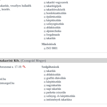
takarító vegyszerek
takarítás, veszélyes hulladék
takarítógépek
s, kezelés.
takarítóeszközök
homlokzattisztítás
épülettisztítás
kárpittisztítás
szőnyegtisztítás
ablaktisztítás
alpintechnika
forgalmazás
takarítás
Minősítések
ISO 9001
akarító Kft.
(Csongrád Megye)
Dorozsmai u. 17-19.
Szolgáltatások
takarítás
ablaktisztítás
graffiti eltávolítás
ed.hu
kárpittisztítás
zintszeged.hu
nagytakarítás
napi takarítás
parketta csiszolás
szőnyeg- és kárpittisztítás
intézmények takarítása