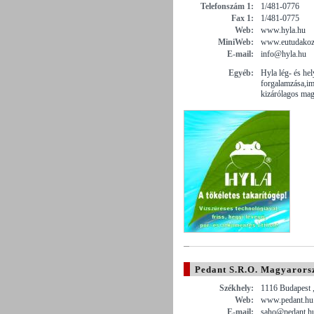
Telefonszám 1:
1/481-0776
Fax 1:
1/481-0775
Web:
www.hyla.hu
MiniWeb:
www.eutudakoz
E-mail:
info@hyla.hu
Egyéb:
Hyla lég- és hel
forgalamzása,im
kizárólagos mag
Pedant S.R.O. Magyarorsz
Székhely:
1116 Budapest ,
Web:
www.pedant.hu
E-mail:
saho@pedant.h