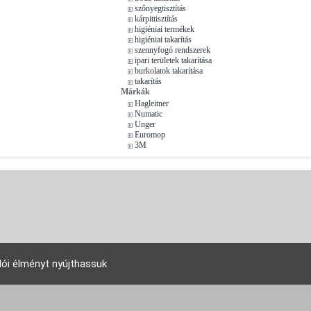
szőnyegtisztítás
kárpittisztítás
higiéniai termékek
higiéniai takarítás
szennyfogó rendszerek
ipari területek takarítása
burkolatok takarítása
takarítás
Márkák
Hagleitner
Numatic
Unger
Euromop
3M
lói élményt nyújthassuk