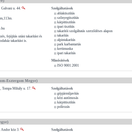
ye)
 Galvani u. 44.
Szolgáltatások
ablaktisztítás
szőnyegtisztítás
1m,113m.
kárpittisztítás
ipari tisztítás
.hu
takarítói szolgáltatás szerződéses alapon
takarítás
és, fejújítás utáni takarítást és
alpintakarítás
rodaház takarítást is.
park karbantartás
kertimunka
ipari takarítás
Minősítések
ISO 9001:2001
om-Esztergom Megye)
 , Tompa Mihály u. 17.
Szolgáltatások
gépjárműjavítás
kézi autómosás
kárpittisztítás
polírozás
egye)
, Andor köz 3.
Szolgáltatások