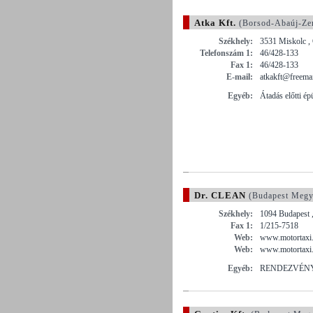
Atka Kft.
(Borsod-Abaúj-Ze
Székhely:
3531 Miskolc ,
Telefonszám 1:
46/428-133
Fax 1:
46/428-133
E-mail:
atkakft@freemai
Egyéb:
Átadás előtti ép
Dr. CLEAN
(Budapest Megy
Székhely:
1094 Budapest 
Fax 1:
1/215-7518
Web:
www.motortaxi
Web:
www.motortaxi.
Egyéb:
RENDEZVÉNY