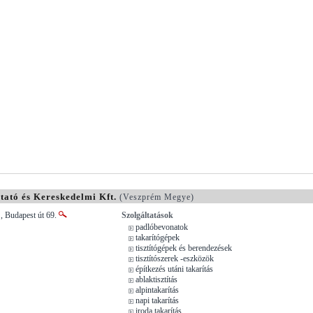
ató és Kereskedelmi Kft.
(Veszprém Megye)
, Budapest út 69.
Szolgáltatások
padlóbevonatok
takarítógépek
tisztítógépek és berendezések
tisztítószerek -eszközök
építkezés utáni takarítás
ablaktisztítás
alpintakarítás
napi takarítás
iroda takarítás