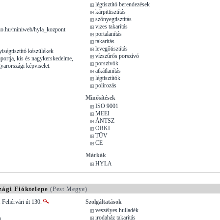
légtisztító berendezések
kárpittisztítás
szőnyegtisztítás
vizes takarítás
o.hu/miniweb/hyla_kozpont
portalanítás
takarítás
levegőtisztítás
yiségtisztító készülékek
vízszűrős porszívó
portja, kis és nagykerskedelme,
porszivók
yarországi képviselet.
atkátlanítás
légtisztítók
polírozás
Minősítések
ISO 9001
MEEI
ÁNTSZ
ORKI
TÜV
CE
Márkák
HYLA
ági Fióktelepe
(Pest Megye)
 Fehérvári út 130.
Szolgáltatások
veszélyes hulladék
irodaház takarítás
u