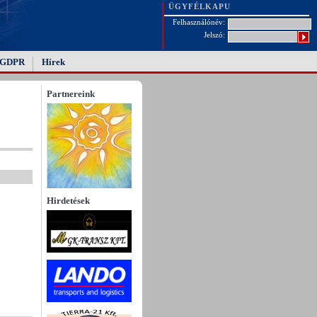
ÜGYFÉLKAPU
Felhasználónév:
Jelszó:
GDPR
Hírek
Partnereink
Hirdetések