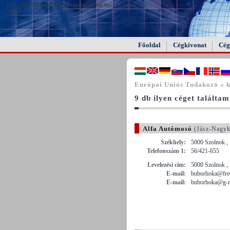
FAIL (the browser should render some flash content, not
this).
Főoldal
Cégkivonat
Cég
Európai Uniós Tudakozó « ká
9 db ilyen céget találtam
Alfa Autómosó
(Jász-Nagyk
Székhely:
5000 Szolnok , 
Telefonszám 1:
56/421-655
Levelezési cím:
5000 Szolnok , 
E-mail:
buborhoka@free
E-mail:
buborhoka@g-m