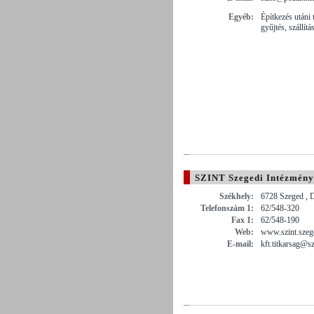
Egyéb:
Építkezés utáni 
gyűjtés, szállítá
SZINT Szegedi Intézményt
Székhely:
6728 Szeged , 
Telefonszám 1:
62/548-320
Fax 1:
62/548-190
Web:
www.szint.szeg
E-mail:
kft.titkarsag@s