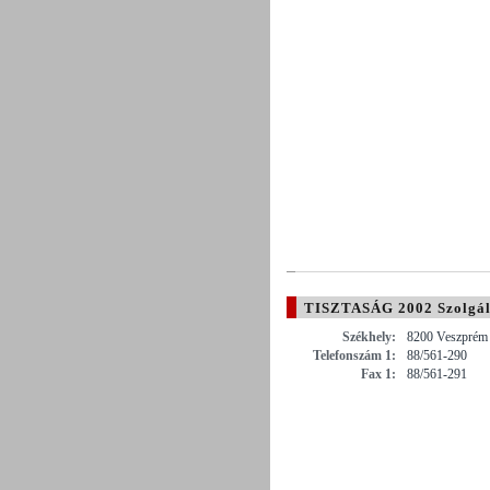
TISZTASÁG 2002 Szolgált
Székhely:
8200 Veszprém 
Telefonszám 1:
88/561-290
Fax 1:
88/561-291