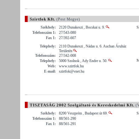
Szirtfok Kft.
(Pest Megye)
Székhely:
2120 Dunakeszi , Bocskai u. 9.
S
Telefonszám 1:
27/543-080
Fax 1:
27/392-607
Telephely:
2110 Dunakeszi , Nádas u. 6. Auchan Áruház
Területén
Telefonszám:
27/342-008
M
Telephely:
5000 Szolnok , Ady Endre u. 50.
Web:
www.szirtfok.hu
E-mail:
szirtfok@vnet.hu
TISZTASÁG 2002 Szolgáltató és Kereskedelmi Kft.
(V
Székhely:
8200 Veszprém , Budapest út 69.
S
Telefonszám 1:
88/561-290
Fax 1:
88/561-291