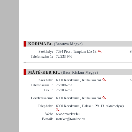
KODIMA Bt.
(Baranya Megye)
Székhely:
7634 Pécs , Templom köz 18.
S
Telefonszám 1:
72/233-946
MÁTÉ-KER Kft.
(Bács-Kiskun Megye)
Székhely:
6000 Kecskemét , Kullai köz 54.
S
Telefonszám 1:
76/509-253
Fax 1:
76/503-252
Levelezési cím:
6000 Kecskemét , Kullai köz 54.
Telephely:
6000 Kecskemét , Halasi u. 29. 13. raktárhelység
Web:
www.mateker.hu
E-mail:
mateker@t-online.hu