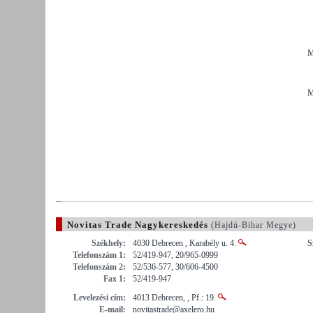
M
M
Novitas Trade Nagykereskedés
(Hajdú-Bihar Megye)
Székhely:
4030 Debrecen , Karabély u. 4.
S
Telefonszám 1:
52/419-947, 20/965-0999
Telefonszám 2:
52/536-577, 30/606-4500
Fax 1:
52/419-947
Levelezési cím:
4013 Debrecen, , Pf.: 19.
E-mail:
novitastrade@axelero.hu