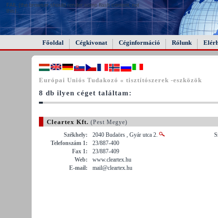
FAIL (the browser should render some flash content, not
this).
Főoldal
Cégkivonat
Céginformáció
Rólunk
Elér
Európai Uniós Tudakozó « tisztítószerek -eszközök
8 db ilyen céget találtam:
Cleartex Kft.
(Pest Megye)
Székhely:
2040 Budaörs , Gyár utca 2.
S
Telefonszám 1:
23/887-400
Fax 1:
23/887-409
Web:
www.cleartex.hu
E-mail:
mail@cleartex.hu