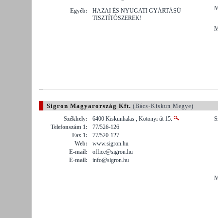
M
Egyéb:
HAZAI ÉS NYUGATI GYÁRTÁSÚ
TISZTÍTÓSZEREK!
M
Sigron Magyarország Kft.
(Bács-Kiskun Megye)
Székhely:
6400 Kiskunhalas , Kötönyi út 15.
S
Telefonszám 1:
77/526-126
Fax 1:
77/520-127
Web:
www.sigron.hu
E-mail:
office@sigron.hu
E-mail:
info@sigron.hu
M