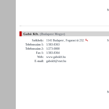
M
Gabó Kft.
(Budapest Megye)
Székhely:
1141 Budapest , Fogarasi út 232.
S
Telefonszám 1:
1/383-8363
Telefonszám 2:
1/273-0000
Fax 1:
1/383-8364
Web:
www.gabokft.hu
E-mail:
gabokft@vnet.hu
M