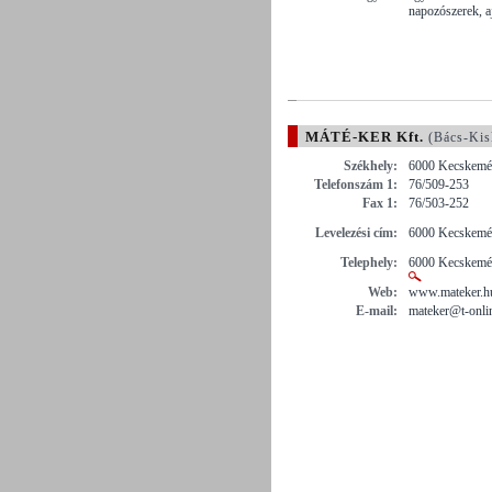
napozószerek, a
MÁTÉ-KER Kft.
(Bács-Kis
Székhely:
6000 Kecskemét
Telefonszám 1:
76/509-253
Fax 1:
76/503-252
Levelezési cím:
6000 Kecskemét
Telephely:
6000 Kecskemét 
Web:
www.mateker.h
E-mail:
mateker@t-onli