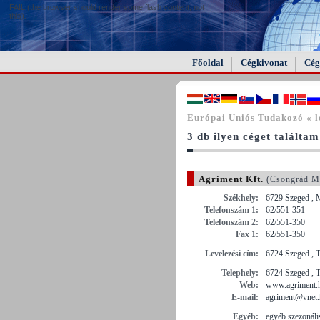
FAIL (the browser should render some flash content, not
this).
Főoldal
Cégkivonat
Cég
Európai Uniós Tudakozó « lé
3 db ilyen céget találtam
Agriment Kft.
(Csongrád M
Székhely:
6729 Szeged , 
Telefonszám 1:
62/551-351
Telefonszám 2:
62/551-350
Fax 1:
62/551-350
Levelezési cím:
6724 Szeged , Te
Telephely:
6724 Szeged , Te
Web:
www.agriment.
E-mail:
agriment@vnet
Egyéb:
egyéb szezonális