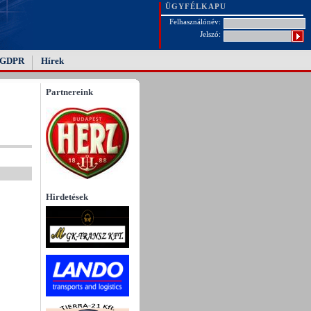
ÜGYFÉLKAPU
Felhasználónév:
Jelszó:
GDPR
Hírek
Partnereink
Hirdetések