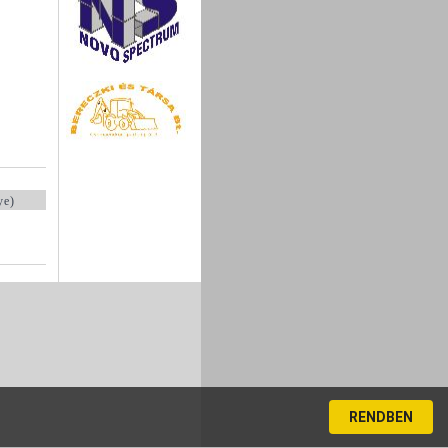
ye)
RENDBEN