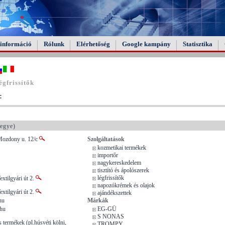
információ
Rólunk
Elérhetőség
Google kampány
Statisztika
gfrissítők
:
egye)
Mozdony u. 12/c
Szolgáltatások
kozmetikai termékek
importőr
nagykereskedelem
tisztító és ápolószerek
légfrissítők
xtilgyári út 2.
napozókrémek és olajok
xtilgyári út 2.
ajándékszettek
hu
Márkák
.hu
EG-GÜ
S NONAS
 termékek (pl.húsvéti kölni,
TROMPY