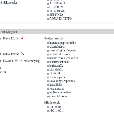
jándékszettek)
ARRIXACA
CHIRTON
TITO BLUNI
SEPTONA
AQUA DI TITTO
kun Megye)
 , Kullai köz 54.
Szolgáltatások
higiéniai papírtermékek
takarítógépek
szennyfogó szőnyegek
 , Kullai köz 54.
fertőtlenítőszerek
tisztítószerek -eszközök
, Halasi u. 29. 13. raktárhelység
takarítóeszközök
légfrissítők
u
kézszárítók
ne.hu
kéztörlők
kéztörlőpapír
folyékony szappanok
kiszállítása
forgalmazás
higiéniai termékek
épület takarítás
Minősítések
ISO 9001
ISO 14001