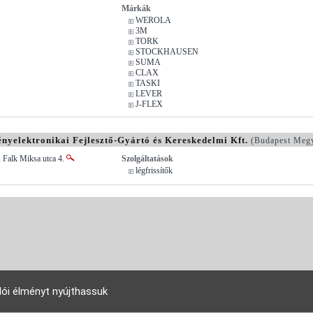
Márkák
WEROLA
3M
TORK
STOCKHAUSEN
SUMA
CLAX
TASKI
LEVER
J-FLEX
elektronikai Fejlesztő-Gyártó és Kereskedelmi Kft.
(Budapest Meg
 Falk Miksa utca 4.
Szolgáltatások
légfrissítők
lói élményt nyújthassuk